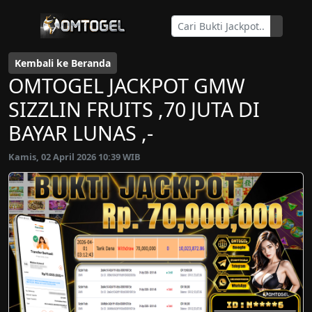
Kembali ke Beranda
OMTOGEL JACKPOT GMW
SIZZLIN FRUITS ,70 JUTA DI
BAYAR LUNAS ,-
Kamis, 02 April 2026 10:39 WIB