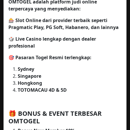
OMTOGEL adalah platform judi online
terpercaya yang menyediakan:
🎰 Slot Online dari provider terbaik seperti
Pragmatic Play, PG Soft, Habanero, dan lainnya
🎲 Live Casino lengkap dengan dealer
profesional
🎯 Pasaran Togel Resmi terlengkap:
Sydney
Singapore
Hongkong
TOTOMACAU 4D & 5D
🎁 BONUS & EVENT TERBESAR
OMTOGEL