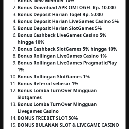
Bonus New Member 10%
Bonus Download APK OMTOGEL Rp. 10.000
Bonus Deposit Harian Togel Rp. 5.000
Bonus Deposit Harian LiveGames Casino 5%
Bonus Deposit Harian SlotGames 5%
Bonus Cashback LiveGames Casino 5%
hingga 10%
Bonus Cashback SlotGames 5% hingga 10%
Bonus Rollingan LiveGames Casino 1%
Bonus Rollingan LiveGames PragmaticPlay
1%
Bonus Rollingan SlotGames 1%
Bonus Referral sebesar 1%
Bonus Lomba TurnOver Mingguan
Slotgames
Bonus Lomba TurnOver Mingguan
Livegames Casino
BONUS FREEBET SLOT 50%
BONUS BULANAN SLOT & LIVEGAME CASINO