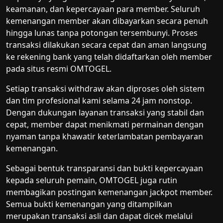
keamanan, dan kepercayaan para member. Seluruh
kemenangan member akan dibayarkan secara penuh
hingga lunas tanpa potongan tersembunyi. Proses
transaksi dilakukan secara cepat dan aman langsung
ke rekening bank yang telah didaftarkan oleh member
pada situs resmi OMTOGEL.
Setiap transaksi withdraw akan diproses oleh sistem
dan tim profesional kami selama 24 jam nonstop.
Dengan dukungan layanan transaksi yang stabil dan
cepat, member dapat menikmati permainan dengan
nyaman tanpa khawatir keterlambatan pembayaran
kemenangan.
Sebagai bentuk transparansi dan bukti kepercayaan
kepada seluruh pemain, OMTOGEL juga rutin
membagikan postingan kemenangan jackpot member.
Semua bukti kemenangan yang ditampilkan
merupakan transaksi asli dan dapat dicek melalui