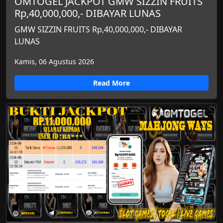
OMTOGEL JACKPOT GMW SIZZIN FRUITS
Rp,40,000,000,- DIBAYAR LUNAS
GMW SIZZIN FRUITS Rp,40,000,000,- DIBAYAR
LUNAS
Kamis, 06 Agustus 2026
Read More