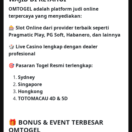
OMTOGEL adalah platform judi online
terpercaya yang menyediakan:
🎰 Slot Online dari provider terbaik seperti
Pragmatic Play, PG Soft, Habanero, dan lainnya
🎲 Live Casino lengkap dengan dealer
profesional
🎯 Pasaran Togel Resmi terlengkap:
Sydney
Singapore
Hongkong
TOTOMACAU 4D & 5D
🎁 BONUS & EVENT TERBESAR
OMTOGEL