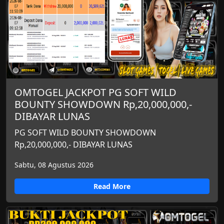
OMTOGEL JACKPOT PG SOFT WILD
BOUNTY SHOWDOWN Rp,20,000,000,-
DIBAYAR LUNAS
PG SOFT WILD BOUNTY SHOWDOWN
Rp,20,000,000,- DIBAYAR LUNAS
Sabtu, 08 Agustus 2026
Read More