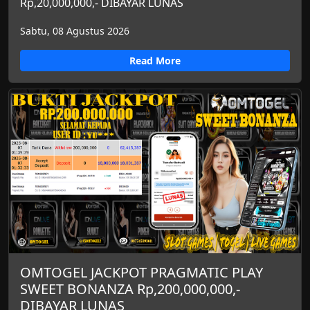
Rp,20,000,000,- DIBAYAR LUNAS
Sabtu, 08 Agustus 2026
Read More
OMTOGEL JACKPOT PRAGMATIC PLAY
SWEET BONANZA Rp,200,000,000,-
DIBAYAR LUNAS