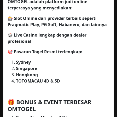
OMTOGEL adalah platform judi online
terpercaya yang menyediakan:
🎰 Slot Online dari provider terbaik seperti
Pragmatic Play, PG Soft, Habanero, dan lainnya
🎲 Live Casino lengkap dengan dealer
profesional
🎯 Pasaran Togel Resmi terlengkap:
Sydney
Singapore
Hongkong
TOTOMACAU 4D & 5D
🎁 BONUS & EVENT TERBESAR
OMTOGEL