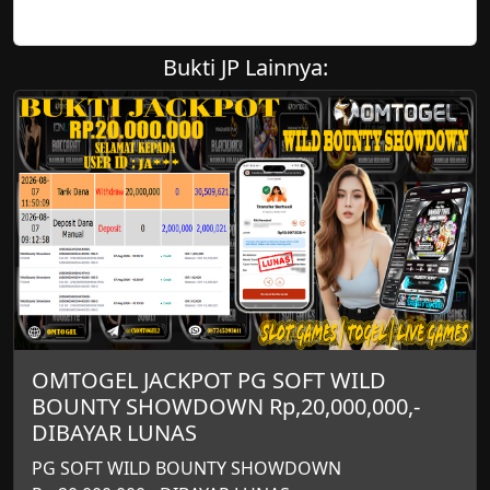
Bukti JP Lainnya:
OMTOGEL JACKPOT PG SOFT WILD
BOUNTY SHOWDOWN Rp,20,000,000,-
DIBAYAR LUNAS
PG SOFT WILD BOUNTY SHOWDOWN