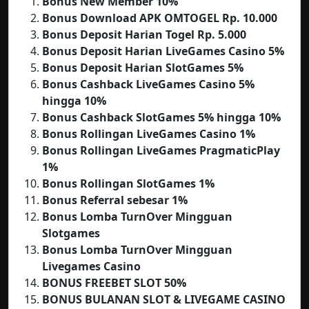
Bonus New Member 10%
Bonus Download APK OMTOGEL Rp. 10.000
Bonus Deposit Harian Togel Rp. 5.000
Bonus Deposit Harian LiveGames Casino 5%
Bonus Deposit Harian SlotGames 5%
Bonus Cashback LiveGames Casino 5%
hingga 10%
Bonus Cashback SlotGames 5% hingga 10%
Bonus Rollingan LiveGames Casino 1%
Bonus Rollingan LiveGames PragmaticPlay
1%
Bonus Rollingan SlotGames 1%
Bonus Referral sebesar 1%
Bonus Lomba TurnOver Mingguan
Slotgames
Bonus Lomba TurnOver Mingguan
Livegames Casino
BONUS FREEBET SLOT 50%
BONUS BULANAN SLOT & LIVEGAME CASINO