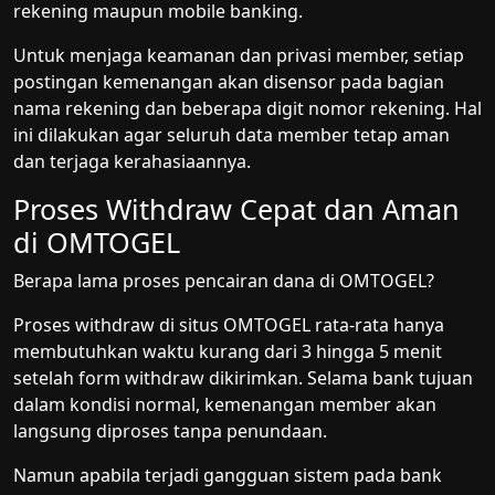
rekening maupun mobile banking.
Untuk menjaga keamanan dan privasi member, setiap
postingan kemenangan akan disensor pada bagian
nama rekening dan beberapa digit nomor rekening. Hal
ini dilakukan agar seluruh data member tetap aman
dan terjaga kerahasiaannya.
Proses Withdraw Cepat dan Aman
di OMTOGEL
Berapa lama proses pencairan dana di OMTOGEL?
Proses withdraw di situs OMTOGEL rata-rata hanya
membutuhkan waktu kurang dari 3 hingga 5 menit
setelah form withdraw dikirimkan. Selama bank tujuan
dalam kondisi normal, kemenangan member akan
langsung diproses tanpa penundaan.
Namun apabila terjadi gangguan sistem pada bank