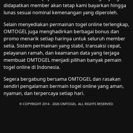
didapatkan member akan tetap kami bayarkan hingga
lunas sesuai nominal kemenangan yang diperoleh.
Selain menyediakan permainan togel online terlengkap,
OMTOGEL juga menghadirkan berbagai bonus dan
promo menarik setiap harinya untuk seluruh member
setia. Sistem permainan yang stabil, transaksi cepat,
pelayanan ramah, dan keamanan data yang terjaga
membuat OMTOGEL menjadi pilihan banyak pemain
togel online di Indonesia.
Segera bergabung bersama OMTOGEL dan rasakan
sendiri pengalaman bermain togel online yang aman,
nyaman, dan terpercaya setiap hari.
© COPYRIGHT 2014 - 2026 OMTOGEL. ALL RIGHTS RESERVED.