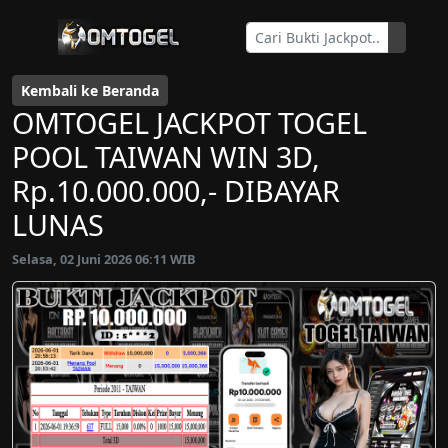
Kembali ke Beranda
OMTOGEL JACKPOT TOGEL
POOL TAIWAN WIN 3D,
Rp.10.000.000,- DIBAYAR
LUNAS
Selasa, 02 Juni 2026 06:11 WIB