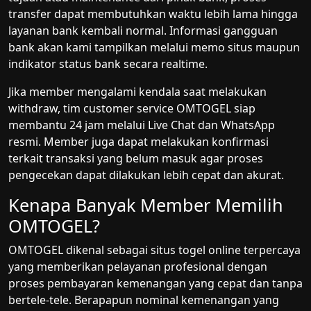
transfer dapat membutuhkan waktu lebih lama hingga
layanan bank kembali normal. Informasi gangguan
bank akan kami tampilkan melalui memo situs maupun
indikator status bank secara realtime.
Jika member mengalami kendala saat melakukan
withdraw, tim customer service OMTOGEL siap
membantu 24 jam melalui Live Chat dan WhatsApp
resmi. Member juga dapat melakukan konfirmasi
terkait transaksi yang belum masuk agar proses
pengecekan dapat dilakukan lebih cepat dan akurat.
Kenapa Banyak Member Memilih
OMTOGEL?
OMTOGEL dikenal sebagai situs togel online terpercaya
yang memberikan pelayanan profesional dengan
proses pembayaran kemenangan yang cepat dan tanpa
bertele-tele. Berapapun nominal kemenangan yang