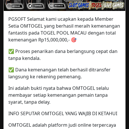
PGSOFT Selamat kami ucapkan kepada Member
Setia OMTOGEL yang berhasil meraih kemenangan
fantastis pada TOGEL POOL MACAU dengan total
kemenangan Rp15,000,000,- 🎯
✅ Proses penarikan dana berlangsung cepat dan
tanpa kendala.
✅ Dana kemenangan telah berhasil ditransfer
langsung ke rekening pemenang.
Ini adalah bukti nyata bahwa OMTOGEL selalu
membayar setiap kemenangan pemain tanpa
syarat, tanpa delay.
INFO SEPUTAR OMTOGEL YANG WAJIB DI KETAHUI
OMTOGEL adalah platform judi online terpercaya