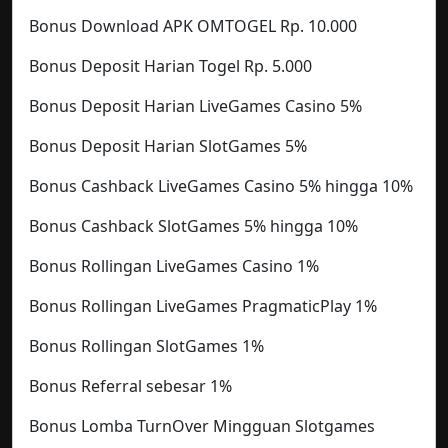
Bonus Download APK OMTOGEL Rp. 10.000
Bonus Deposit Harian Togel Rp. 5.000
Bonus Deposit Harian LiveGames Casino 5%
Bonus Deposit Harian SlotGames 5%
Bonus Cashback LiveGames Casino 5% hingga 10%
Bonus Cashback SlotGames 5% hingga 10%
Bonus Rollingan LiveGames Casino 1%
Bonus Rollingan LiveGames PragmaticPlay 1%
Bonus Rollingan SlotGames 1%
Bonus Referral sebesar 1%
Bonus Lomba TurnOver Mingguan Slotgames