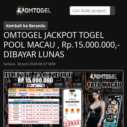
Kembali ke Beranda
OMTOGEL JACKPOT TOGEL
POOL MACAU , Rp.15.000.000,-
DIBAYAR LUNAS
Selasa, 30 Juni 2026 08:27 WIB