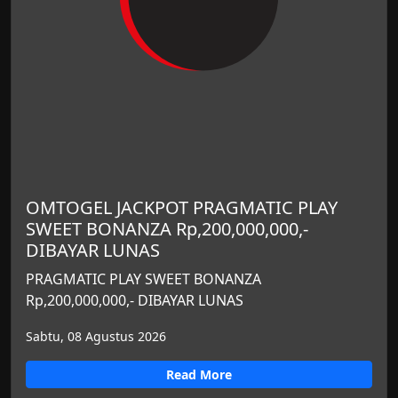
OMTOGEL JACKPOT PRAGMATIC PLAY
SWEET BONANZA Rp,200,000,000,-
DIBAYAR LUNAS
PRAGMATIC PLAY SWEET BONANZA
Rp,200,000,000,- DIBAYAR LUNAS
Sabtu, 08 Agustus 2026
Read More