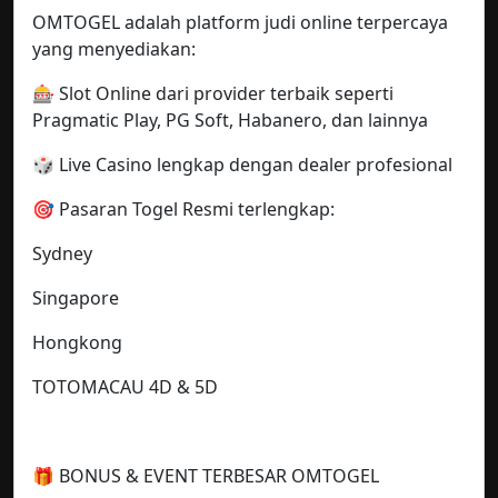
OMTOGEL adalah platform judi online terpercaya
yang menyediakan:
🎰 Slot Online dari provider terbaik seperti
Pragmatic Play, PG Soft, Habanero, dan lainnya
🎲 Live Casino lengkap dengan dealer profesional
🎯 Pasaran Togel Resmi terlengkap:
Sydney
Singapore
Hongkong
TOTOMACAU 4D & 5D
🎁 BONUS & EVENT TERBESAR OMTOGEL