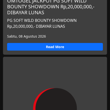
OMTOGEL JACKPOT PG SOFT WILD
BOUNTY SHOWDOWN Rp,20,000,000,-
DIBAYAR LUNAS
PG SOFT WILD BOUNTY SHOWDOWN
Rp,20,000,000,- DIBAYAR LUNAS
Sabtu, 08 Agustus 2026
Read More