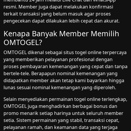
resmi. Member juga dapat melakukan konfirmasi
terkait transaksi yang belum masuk agar proses
pengecekan dapat dilakukan lebih cepat dan akurat.
Kenapa Banyak Member Memilih
OMTOGEL?
OMTOGEL dikenal sebagai situs togel online terpercaya
yang memberikan pelayanan profesional dengan
proses pembayaran kemenangan yang cepat dan tanpa
bertele-tele. Berapapun nominal kemenangan yang
didapatkan member akan tetap kami bayarkan hingga
lunas sesuai nominal kemenangan yang diperoleh.
Selain menyediakan permainan togel online terlengkap,
OMTOGEL juga menghadirkan berbagai bonus dan
promo menarik setiap harinya untuk seluruh member
setia. Sistem permainan yang stabil, transaksi cepat,
pelayanan ramah, dan keamanan data yang terjaga