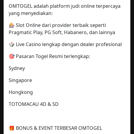
OMTOGEL adalah platform judi online terpercaya
yang menyediakan:
🎰 Slot Online dari provider terbaik seperti
Pragmatic Play, PG Soft, Habanero, dan lainnya
🎲 Live Casino lengkap dengan dealer profesional
🎯 Pasaran Togel Resmi terlengkap:
Sydney
Singapore
Hongkong
TOTOMACAU 4D & 5D
🎁 BONUS & EVENT TERBESAR OMTOGEL