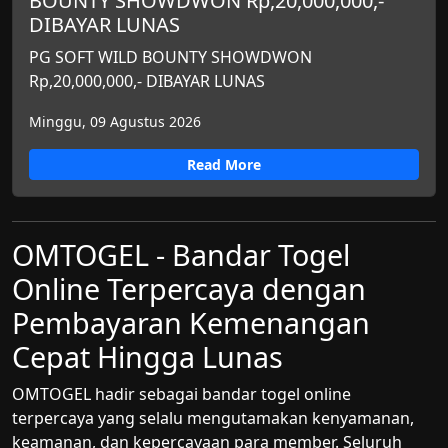
BOUNTY SHOWDWON Rp,20,000,000,-
DIBAYAR LUNAS
PG SOFT WILD BOUNTY SHOWDWON
Rp,20,000,000,- DIBAYAR LUNAS
Minggu, 09 Agustus 2026
Read More
OMTOGEL - Bandar Togel
Online Terpercaya dengan
Pembayaran Kemenangan
Cepat Hingga Lunas
OMTOGEL hadir sebagai bandar togel online
terpercaya yang selalu mengutamakan kenyamanan,
keamanan, dan kepercayaan para member. Seluruh