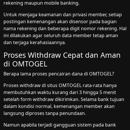
rekening maupun mobile banking.
Untuk menjaga keamanan dan privasi member, setiap
postingan kemenangan akan disensor pada bagian
nama rekening dan beberapa digit nomor rekening. Hal
ini dilakukan agar seluruh data member tetap aman
dan terjaga kerahasiaannya.
Proses Withdraw Cepat dan Aman
di OMTOGEL
Berapa lama proses pencairan dana di OMTOGEL?
Proses withdraw di situs OMTOGEL rata-rata hanya
membutuhkan waktu kurang dari 3 hingga 5 menit
setelah form withdraw dikirimkan. Selama bank tujuan
dalam kondisi normal, kemenangan member akan
langsung diproses tanpa penundaan.
Namun apabila terjadi gangguan sistem pada bank