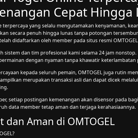
nangan Cepat Hingga 
ne terpercaya yang selalu mengutamakan kenyamanan, kea
n secara penuh hingga lunas tanpa potongan tersembunyi.
telah didaftarkan oleh member pada situs resmi OMTOGEL
leh sistem dan tim profesional kami selama 24 jam nonstop
i permainan dengan nyaman tanpa khawatir keterlambata
percayaan kepada seluruh pemain, OMTOGEL juga rutin m
pilkan merupakan transaksi asli dan dapat dicek melalui
ing.
r, setiap postingan kemenangan akan disensor pada bagi
luruh data member tetap aman dan terjaga kerahasiaannya.
at dan Aman di OMTOGEL
TOGEL?