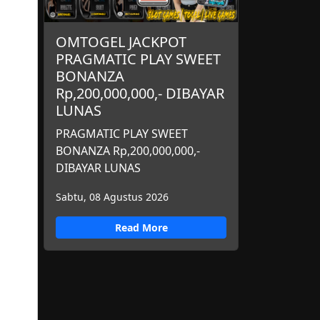
OMTOGEL JACKPOT
PRAGMATIC PLAY SWEET
BONANZA
Rp,200,000,000,- DIBAYAR
LUNAS
PRAGMATIC PLAY SWEET
BONANZA Rp,200,000,000,-
DIBAYAR LUNAS
Sabtu, 08 Agustus 2026
Read More