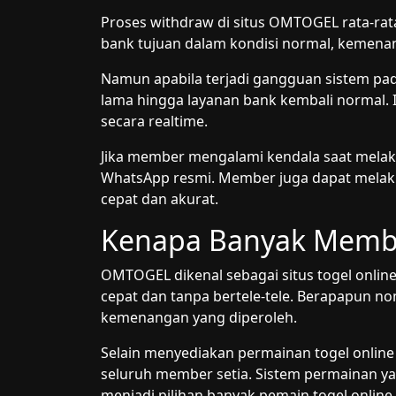
Proses withdraw di situs OMTOGEL rata-rat
bank tujuan dalam kondisi normal, kemen
Namun apabila terjadi gangguan sistem pad
lama hingga layanan bank kembali normal.
secara realtime.
Jika member mengalami kendala saat melak
WhatsApp resmi. Member juga dapat melaku
cepat dan akurat.
Kenapa Banyak Memb
OMTOGEL dikenal sebagai situs togel onli
cepat dan tanpa bertele-tele. Berapapun 
kemenangan yang diperoleh.
Selain menyediakan permainan togel onlin
seluruh member setia. Sistem permainan y
menjadi pilihan banyak pemain togel online 