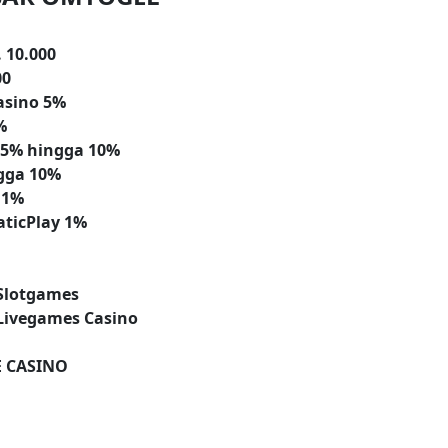
 10.000
00
asino 5%
%
 5% hingga 10%
gga 10%
 1%
ticPlay 1%
Slotgames
Livegames Casino
 CASINO