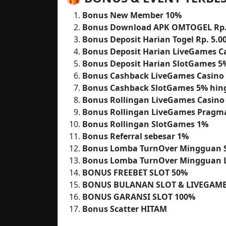
Bonus New Member 10%
Bonus Download APK OMTOGEL Rp.
Bonus Deposit Harian Togel Rp. 5.0
Bonus Deposit Harian LiveGames C
Bonus Deposit Harian SlotGames 5
Bonus Cashback LiveGames Casino
Bonus Cashback SlotGames 5% hin
Bonus Rollingan LiveGames Casino
Bonus Rollingan LiveGames Pragma
Bonus Rollingan SlotGames 1%
Bonus Referral sebesar 1%
Bonus Lomba TurnOver Mingguan 
Bonus Lomba TurnOver Mingguan 
BONUS FREEBET SLOT 50%
BONUS BULANAN SLOT & LIVEGAME
BONUS GARANSI SLOT 100%
Bonus Scatter HITAM