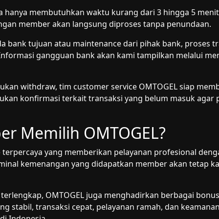
a hanya membutuhkan waktu kurang dari 3 hingga 5 menit 
angan member akan langsung diproses tanpa penundaan.
a bank tujuan atau maintenance dari pihak bank, proses 
 Informasi gangguan bank akan kami tampilkan melalui me
ukan withdraw, tim customer service OMTOGEL siap memba
kan konfirmasi terkait transaksi yang belum masuk agar 
er Memilih OMTOGEL?
ne terpercaya yang memberikan pelayanan profesional d
nominal kemenangan yang didapatkan member akan tetap ka
e terlengkap, OMTOGEL juga menghadirkan berbagai bonus
ang stabil, transaksi cepat, pelayanan ramah, dan keama
di Indonesia.