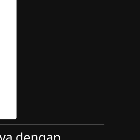
aya dengan