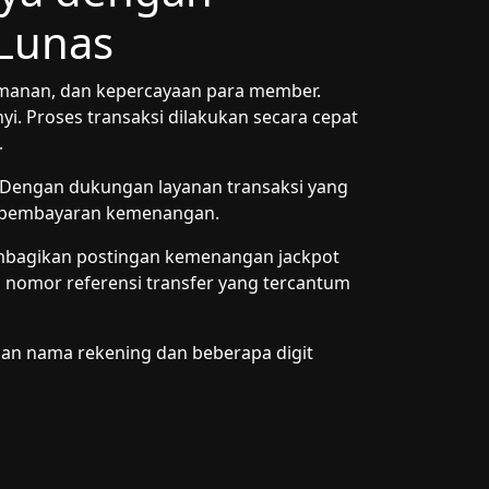
Lunas
manan, dan kepercayaan para member.
 Proses transaksi dilakukan secara cepat
.
. Dengan dukungan layanan transaksi yang
n pembayaran kemenangan.
embagikan postingan kemenangan jackpot
 nomor referensi transfer yang tercantum
an nama rekening dan beberapa digit