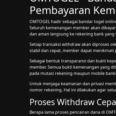
Pembayaran Keme
OMTOGEL hadir sebagai bandar togel onli
Seluruh kemenangan member akan dibayarka
dan aman langsung ke rekening bank yang 
Setiap transaksi withdraw akan diproses o
stabil dan cepat, member dapat menikmat
Sebagai bentuk transparansi dan bukti ke
member. Semua bukti kemenangan yang ditam
pada mutasi rekening maupun mobile bank
Untuk menjaga keamanan dan privasi membe
nomor rekening. Hal ini dilakukan agar se
Proses Withdraw Cep
Berapa lama proses pencairan dana di OM