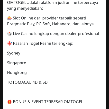
OMTOGEL adalah platform judi online terpercaya
yang menyediakan:
🎰 Slot Online dari provider terbaik seperti
Pragmatic Play, PG Soft, Habanero, dan lainnya
🎲 Live Casino lengkap dengan dealer profesional
🎯 Pasaran Togel Resmi terlengkap:
Sydney
Singapore
Hongkong
TOTOMACAU 4D & 5D
🎁 BONUS & EVENT TERBESAR OMTOGEL