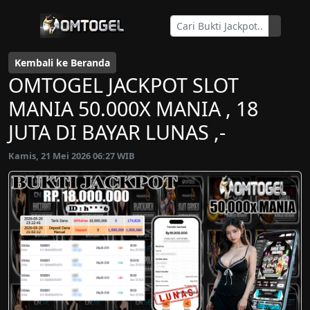
Kembali ke Beranda
OMTOGEL JACKPOT SLOT
MANIA 50.000X MANIA , 18
JUTA DI BAYAR LUNAS ,-
Kamis, 21 Mei 2026 06:27 WIB