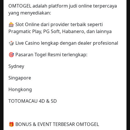
OMTOGEL adalah platform judi online terpercaya
yang menyediakan:
🎰 Slot Online dari provider terbaik seperti
Pragmatic Play, PG Soft, Habanero, dan lainnya
🎲 Live Casino lengkap dengan dealer profesional
🎯 Pasaran Togel Resmi terlengkap:
Sydney
Singapore
Hongkong
TOTOMACAU 4D & 5D
🎁 BONUS & EVENT TERBESAR OMTOGEL