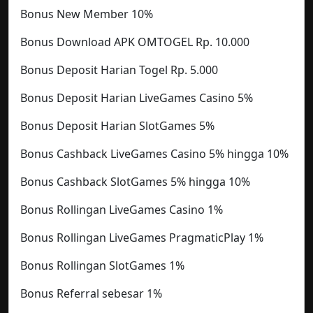
Bonus New Member 10%
Bonus Download APK OMTOGEL Rp. 10.000
Bonus Deposit Harian Togel Rp. 5.000
Bonus Deposit Harian LiveGames Casino 5%
Bonus Deposit Harian SlotGames 5%
Bonus Cashback LiveGames Casino 5% hingga 10%
Bonus Cashback SlotGames 5% hingga 10%
Bonus Rollingan LiveGames Casino 1%
Bonus Rollingan LiveGames PragmaticPlay 1%
Bonus Rollingan SlotGames 1%
Bonus Referral sebesar 1%