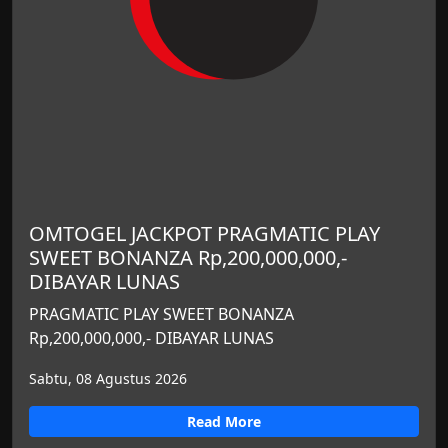
OMTOGEL JACKPOT PRAGMATIC PLAY
SWEET BONANZA Rp,200,000,000,-
DIBAYAR LUNAS
PRAGMATIC PLAY SWEET BONANZA
Rp,200,000,000,- DIBAYAR LUNAS
Sabtu, 08 Agustus 2026
Read More