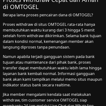
di OMTOGEL
Berapa lama proses pencairan dana di OMTOGEL?
Proses withdraw di situs OMTOGEL rata-rata hanya
membutuhkan waktu kurang dari 3 hingga 5 menit
setelah form withdraw dikirimkan. Selama bank tujuan
dalam kondisi normal, kemenangan member akan
langsung diproses tanpa penundaan.
Namun apabila terjadi gangguan sistem pada bank
tujuan atau maintenance dari pihak bank, proses
transfer dapat membutuhkan waktu lebih lama hingga
layanan bank kembali normal. Informasi gangguan
bank akan kami tampilkan melalui memo situs maupun
indikator status bank secara realtime.
Jika member mengalami kendala saat melakukan
withdraw, tim customer service OMTOGEL siap
membantu 24 jam melalui Live Chat dan WhatsApp