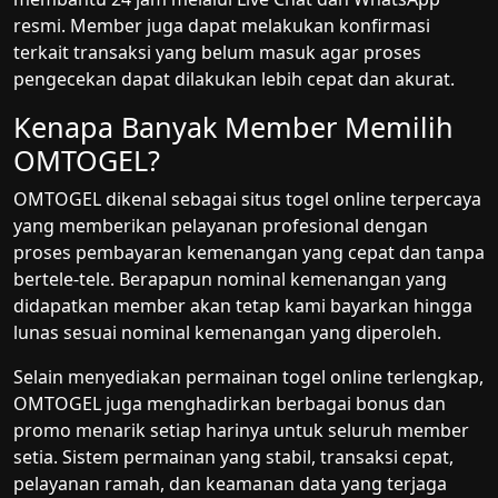
resmi. Member juga dapat melakukan konfirmasi
terkait transaksi yang belum masuk agar proses
pengecekan dapat dilakukan lebih cepat dan akurat.
Kenapa Banyak Member Memilih
OMTOGEL?
OMTOGEL dikenal sebagai situs togel online terpercaya
yang memberikan pelayanan profesional dengan
proses pembayaran kemenangan yang cepat dan tanpa
bertele-tele. Berapapun nominal kemenangan yang
didapatkan member akan tetap kami bayarkan hingga
lunas sesuai nominal kemenangan yang diperoleh.
Selain menyediakan permainan togel online terlengkap,
OMTOGEL juga menghadirkan berbagai bonus dan
promo menarik setiap harinya untuk seluruh member
setia. Sistem permainan yang stabil, transaksi cepat,
pelayanan ramah, dan keamanan data yang terjaga