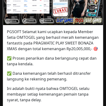
PGSOFT Selamat kami ucapkan kepada Member
Setia OMTOGEL yang berhasil meraih kemenangan
fantastis pada PRAGMATIC PLAY SWEET BONAZA
XMAS dengan total kemenangan Rp20,005,000,- 🎯
✅ Proses penarikan dana berlangsung cepat dan
tanpa kendala.
✅ Dana kemenangan telah berhasil ditransfer
langsung ke rekening pemenang.
Ini adalah bukti nyata bahwa OMTOGEL selalu
membayar setiap kemenangan pemain tanpa
syarat, tanpa delay.