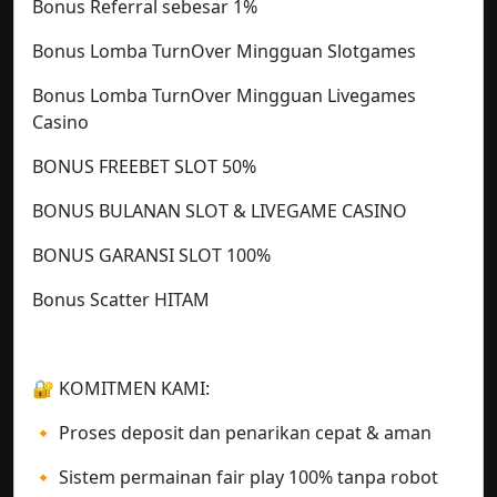
Bonus Referral sebesar 1%
Bonus Lomba TurnOver Mingguan Slotgames
Bonus Lomba TurnOver Mingguan Livegames
Casino
BONUS FREEBET SLOT 50%
BONUS BULANAN SLOT & LIVEGAME CASINO
BONUS GARANSI SLOT 100%
Bonus Scatter HITAM
🔐 KOMITMEN KAMI:
🔸 Proses deposit dan penarikan cepat & aman
🔸 Sistem permainan fair play 100% tanpa robot