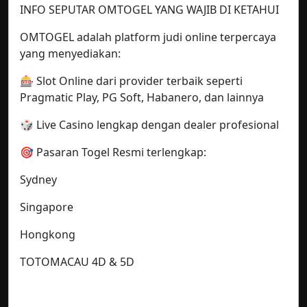
INFO SEPUTAR OMTOGEL YANG WAJIB DI KETAHUI
OMTOGEL adalah platform judi online terpercaya
yang menyediakan:
🎰 Slot Online dari provider terbaik seperti
Pragmatic Play, PG Soft, Habanero, dan lainnya
🎲 Live Casino lengkap dengan dealer profesional
🎯 Pasaran Togel Resmi terlengkap:
Sydney
Singapore
Hongkong
TOTOMACAU 4D & 5D