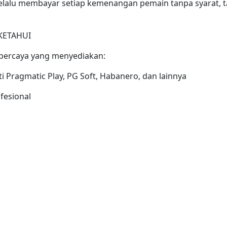
elalu membayar setiap kemenangan pemain tanpa syarat, 
KETAHUI
rpercaya yang menyediakan:
ti Pragmatic Play, PG Soft, Habanero, dan lainnya
fesional