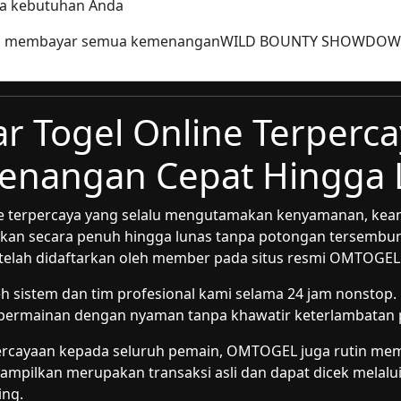
ua kebutuhan Anda
rbukti membayar semua kemenanganWILD BOUNTY SHOWDO
 Togel Online Terperc
nangan Cepat Hingga 
ne terpercaya yang selalu mengutamakan kenyamanan, kea
n secara penuh hingga lunas tanpa potongan tersembunyi.
telah didaftarkan oleh member pada situs resmi OMTOGEL
leh sistem dan tim profesional kami selama 24 jam nonstop
i permainan dengan nyaman tanpa khawatir keterlambata
percayaan kepada seluruh pemain, OMTOGEL juga rutin m
pilkan merupakan transaksi asli dan dapat dicek melalui
ing.