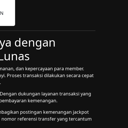
WN
aya dengan
Lunas
manan, dan kepercayaan para member.
 Proses transaksi dilakukan secara cepat
.
. Dengan dukungan layanan transaksi yang
n pembayaran kemenangan.
embagikan postingan kemenangan jackpot
 nomor referensi transfer yang tercantum