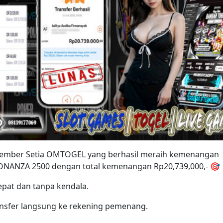
ember Setia OMTOGEL yang berhasil meraih kemenangan
ONANZA 2500 dengan total kemenangan Rp20,739,000,- 🎯
pat dan tanpa kendala.
nsfer langsung ke rekening pemenang.