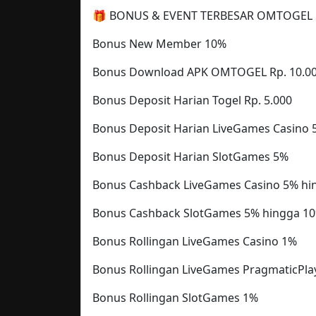
🎁 BONUS & EVENT TERBESAR OMTOGEL
Bonus New Member 10%
Bonus Download APK OMTOGEL Rp. 10.0
Bonus Deposit Harian Togel Rp. 5.000
Bonus Deposit Harian LiveGames Casino 
Bonus Deposit Harian SlotGames 5%
Bonus Cashback LiveGames Casino 5% hi
Bonus Cashback SlotGames 5% hingga 1
Bonus Rollingan LiveGames Casino 1%
Bonus Rollingan LiveGames PragmaticPla
Bonus Rollingan SlotGames 1%