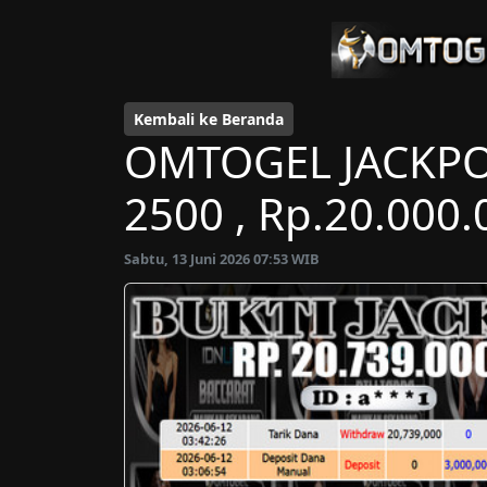
Kembali ke Beranda
OMTOGEL JACKPO
2500 , Rp.20.000
Sabtu, 13 Juni 2026 07:53 WIB