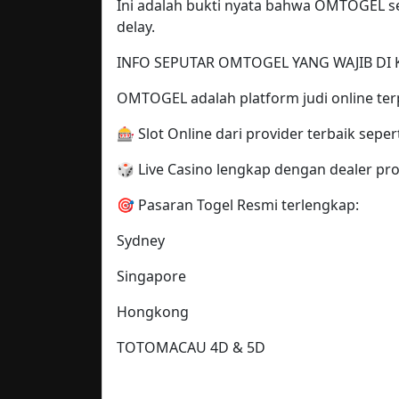
Ini adalah bukti nyata bahwa OMTOGEL s
delay.
INFO SEPUTAR OMTOGEL YANG WAJIB DI 
OMTOGEL adalah platform judi online te
🎰 Slot Online dari provider terbaik seper
🎲 Live Casino lengkap dengan dealer pro
🎯 Pasaran Togel Resmi terlengkap:
Sydney
Singapore
Hongkong
TOTOMACAU 4D & 5D