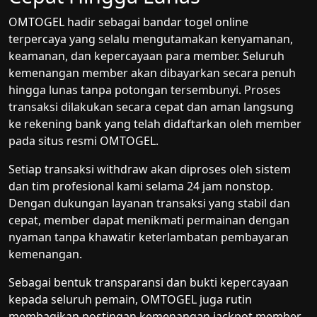
OMTOGEL hadir sebagai bandar togel online
terpercaya yang selalu mengutamakan kenyamanan,
keamanan, dan kepercayaan para member. Seluruh
kemenangan member akan dibayarkan secara penuh
hingga lunas tanpa potongan tersembunyi. Proses
transaksi dilakukan secara cepat dan aman langsung
ke rekening bank yang telah didaftarkan oleh member
pada situs resmi OMTOGEL.
Setiap transaksi withdraw akan diproses oleh sistem
dan tim profesional kami selama 24 jam nonstop.
Dengan dukungan layanan transaksi yang stabil dan
cepat, member dapat menikmati permainan dengan
nyaman tanpa khawatir keterlambatan pembayaran
kemenangan.
Sebagai bentuk transparansi dan bukti kepercayaan
kepada seluruh pemain, OMTOGEL juga rutin
membagikan postingan kemenangan jackpot member.