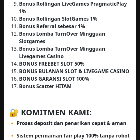
Bonus Rollingan LiveGames PragmaticPlay
1%
Bonus Rollingan SlotGames 1%
Bonus Referral sebesar 1%
Bonus Lomba TurnOver Mingguan
Slotgames
Bonus Lomba TurnOver Mingguan
Livegames Casino
BONUS FREEBET SLOT 50%
BONUS BULANAN SLOT & LIVEGAME CASINO
BONUS GARANSI SLOT 100%
Bonus Scatter HITAM
🔐 KOMITMEN KAMI:
🔸 Proses deposit dan penarikan cepat & aman
🔸 Sistem permainan fair play 100% tanpa robot