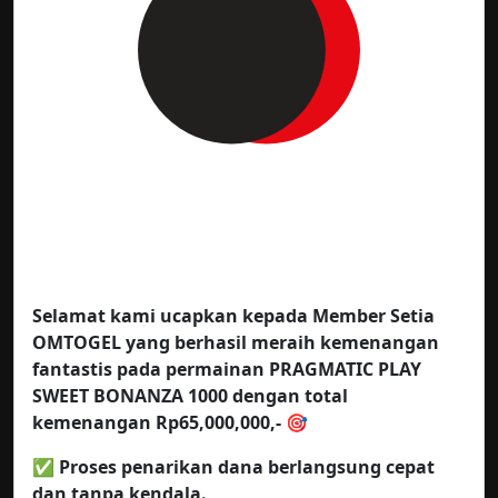
Selamat kami ucapkan kepada Member Setia
OMTOGEL yang berhasil meraih kemenangan
fantastis pada permainan PRAGMATIC PLAY
SWEET BONANZA 1000 dengan total
kemenangan Rp65,000,000,- 🎯
✅ Proses penarikan dana berlangsung cepat
dan tanpa kendala.