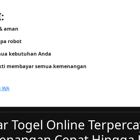
:
 & aman
npa robot
emua kebutuhan Anda
rbukti membayar semua kemenangan
 Togel Online Terperc
nangan Cepat Hingga 