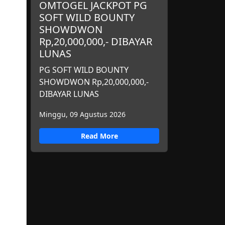
OMTOGEL JACKPOT PG
SOFT WILD BOUNTY
SHOWDWON
Rp,20,000,000,- DIBAYAR
LUNAS
PG SOFT WILD BOUNTY
SHOWDWON Rp,20,000,000,-
DIBAYAR LUNAS
Minggu, 09 Agustus 2026
Read More