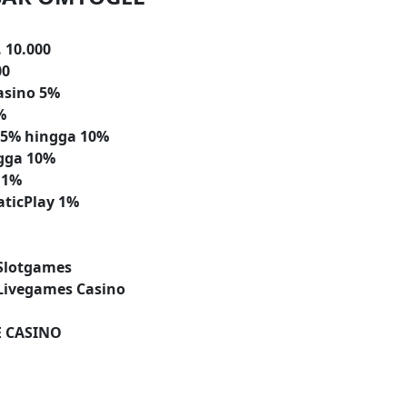
 10.000
00
asino 5%
%
 5% hingga 10%
gga 10%
 1%
ticPlay 1%
Slotgames
Livegames Casino
 CASINO