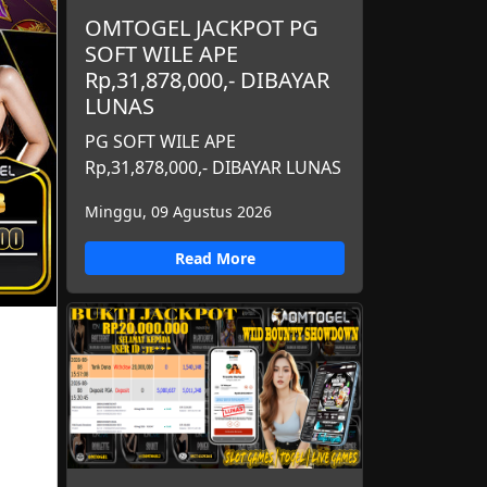
OMTOGEL JACKPOT PG
SOFT WILE APE
Rp,31,878,000,- DIBAYAR
LUNAS
PG SOFT WILE APE
Rp,31,878,000,- DIBAYAR LUNAS
Minggu, 09 Agustus 2026
Read More