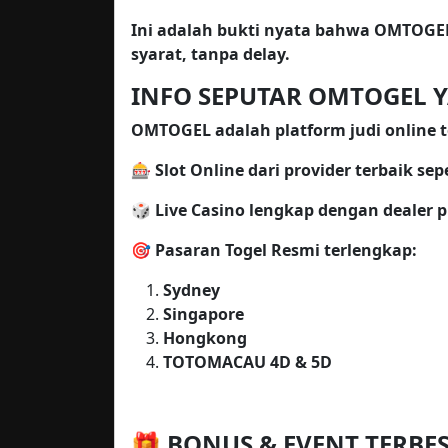
Ini adalah bukti nyata bahwa OMTOGE
syarat, tanpa delay.
INFO SEPUTAR OMTOGEL Y
OMTOGEL adalah platform judi online 
🎰 Slot Online dari provider terbaik se
🎲 Live Casino lengkap dengan dealer p
🎯 Pasaran Togel Resmi terlengkap:
Sydney
Singapore
Hongkong
TOTOMACAU 4D & 5D
🎁 BONUS & EVENT TERB