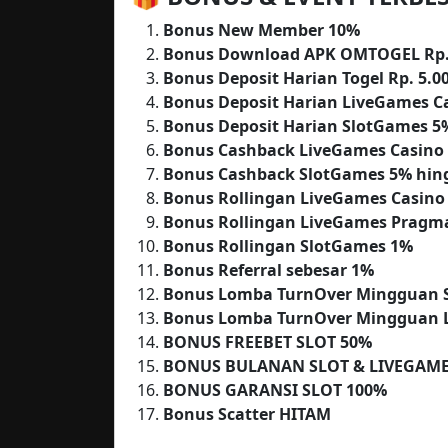
Bonus New Member 10%
Bonus Download APK OMTOGEL Rp.
Bonus Deposit Harian Togel Rp. 5.0
Bonus Deposit Harian LiveGames C
Bonus Deposit Harian SlotGames 5
Bonus Cashback LiveGames Casino
Bonus Cashback SlotGames 5% hin
Bonus Rollingan LiveGames Casino
Bonus Rollingan LiveGames Pragma
Bonus Rollingan SlotGames 1%
Bonus Referral sebesar 1%
Bonus Lomba TurnOver Mingguan 
Bonus Lomba TurnOver Mingguan 
BONUS FREEBET SLOT 50%
BONUS BULANAN SLOT & LIVEGAME
BONUS GARANSI SLOT 100%
Bonus Scatter HITAM