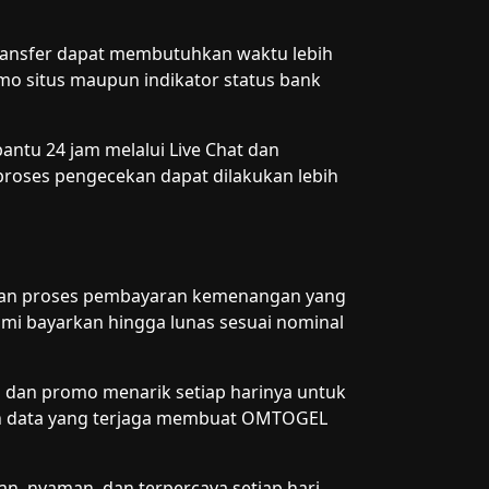
transfer dapat membutuhkan waktu lebih
mo situs maupun indikator status bank
ntu 24 jam melalui Live Chat dan
proses pengecekan dapat dilakukan lebih
engan proses pembayaran kemenangan yang
mi bayarkan hingga lunas sesuai nominal
 dan promo menarik setiap harinya untuk
nan data yang terjaga membuat OMTOGEL
, nyaman, dan terpercaya setiap hari.