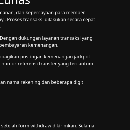
manan, dan kepercayaan para member.
 Proses transaksi dilakukan secara cepat
.
. Dengan dukungan layanan transaksi yang
n pembayaran kemenangan.
embagikan postingan kemenangan jackpot
 nomor referensi transfer yang tercantum
an nama rekening dan beberapa digit
setelah form withdraw dikirimkan. Selama