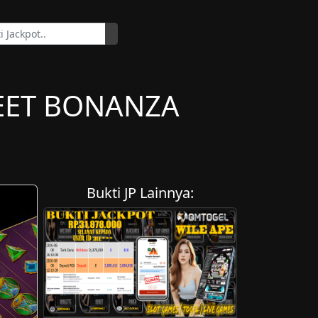
EET BONANZA
Bukti JP Lainnya: