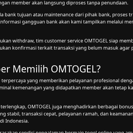
angan member akan langsung diproses tanpa penundaan.
a bank tujuan atau maintenance dari pihak bank, proses 
 Informasi gangguan bank akan kami tampilkan melalui me
ukan withdraw, tim customer service OMTOGEL siap memba
kan konfirmasi terkait transaksi yang belum masuk agar 
er Memilih OMTOGEL?
ne terpercaya yang memberikan pelayanan profesional d
nominal kemenangan yang didapatkan member akan tetap ka
e terlengkap, OMTOGEL juga menghadirkan berbagai bonus
ang stabil, transaksi cepat, pelayanan ramah, dan keama
di Indonesia.
akan sendiri pengalaman bermain togel online yang aman