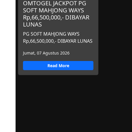
OMTOGEL JACKPOT PG
SOFT MAHJONG WAYS
Rp,66,500,000,- DIBAYAR
LUNAS
PG SOFT MAHJONG WAYS
Rp,66,500,000,- DIBAYAR LUNAS
Jumat, 07 Agustus 2026
Read More