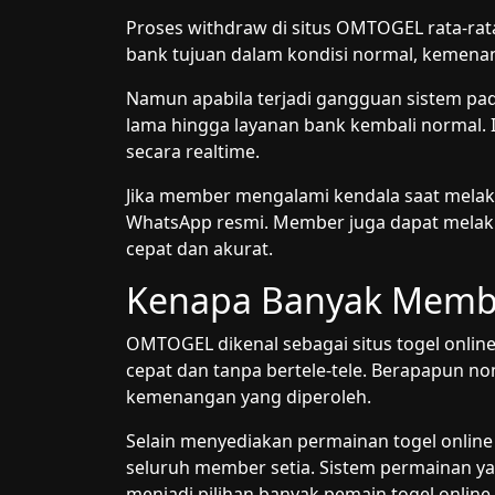
Proses withdraw di situs OMTOGEL rata-rat
bank tujuan dalam kondisi normal, kemen
Namun apabila terjadi gangguan sistem pad
lama hingga layanan bank kembali normal.
secara realtime.
Jika member mengalami kendala saat melak
WhatsApp resmi. Member juga dapat melaku
cepat dan akurat.
Kenapa Banyak Memb
OMTOGEL dikenal sebagai situs togel onli
cepat dan tanpa bertele-tele. Berapapun 
kemenangan yang diperoleh.
Selain menyediakan permainan togel onlin
seluruh member setia. Sistem permainan y
menjadi pilihan banyak pemain togel online 