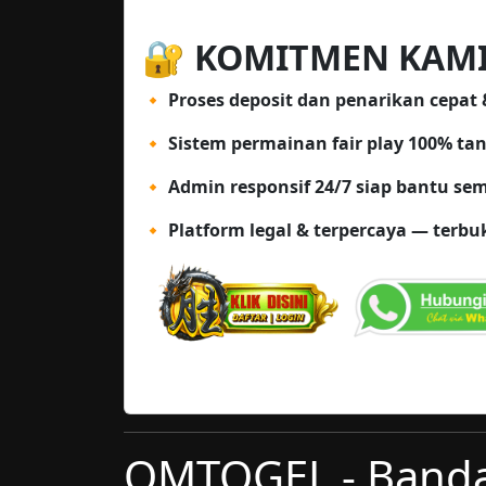
🔐 KOMITMEN KAMI
🔸 Proses deposit dan penarikan cepat
🔸 Sistem permainan fair play 100% ta
🔸 Admin responsif 24/7 siap bantu s
🔸 Platform legal & terpercaya — te
OMTOGEL - Bandar