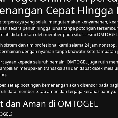
nangan Cepat Hingga 
ne terpercaya yang selalu mengutamakan kenyamanan, kea
n secara penuh hingga lunas tanpa potongan tersembunyi.
telah didaftarkan oleh member pada situs resmi OMTOGEL
leh sistem dan tim profesional kami selama 24 jam nonstop
i permainan dengan nyaman tanpa khawatir keterlambata
percayaan kepada seluruh pemain, OMTOGEL juga rutin m
pilkan merupakan transaksi asli dan dapat dicek melalui
ing.
r, setiap postingan kemenangan akan disensor pada bagi
luruh data member tetap aman dan terjaga kerahasiaannya.
at dan Aman di OMTOGEL
TOGEL?