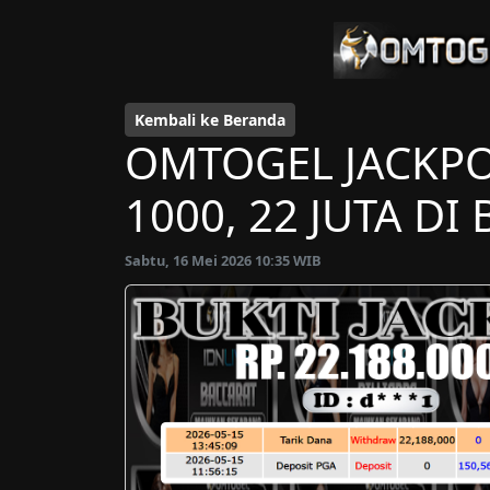
Kembali ke Beranda
OMTOGEL JACKPO
1000, 22 JUTA DI
Sabtu, 16 Mei 2026 10:35 WIB