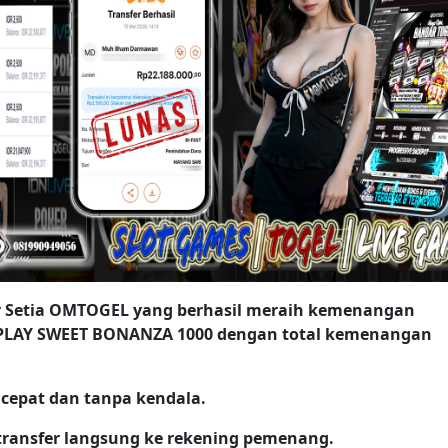
 Setia OMTOGEL yang berhasil meraih kemenangan
 PLAY SWEET BONANZA 1000 dengan total kemenangan
cepat dan tanpa kendala.
ransfer langsung ke rekening pemenang.