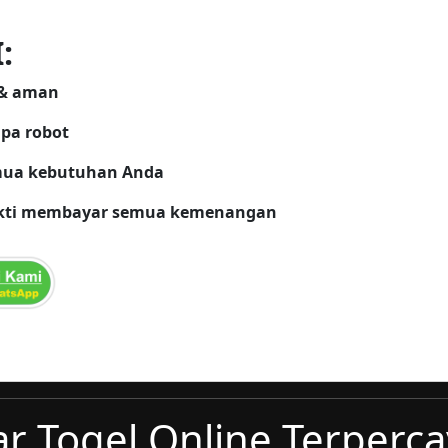
:
 & aman
npa robot
emua kebutuhan Anda
rbukti membayar semua kemenangan
 Togel Online Terperc