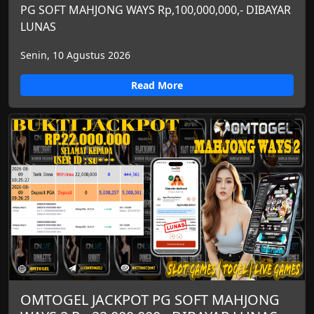
PG SOFT MAHJONG WAYS Rp,100,000,000,- DIBAYAR
LUNAS
Senin, 10 Agustus 2026
Read More
OMTOGEL JACKPOT PG SOFT MAHJONG