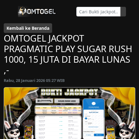
Kembali ke Beranda
OMTOGEL JACKPOT
PRAGMATIC PLAY SUGAR RUSH
1000, 15 JUTA DI BAYAR LUNAS
,-
Rabu, 28 Januari 2026 05:27 WIB