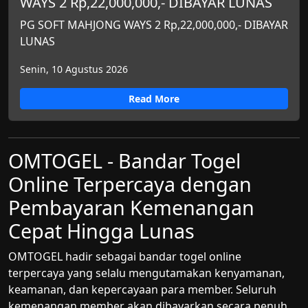
WAYS 2 Rp,22,000,000,- DIBAYAR LUNAS
PG SOFT MAHJONG WAYS 2 Rp,22,000,000,- DIBAYAR
LUNAS
Senin, 10 Agustus 2026
Read More
OMTOGEL - Bandar Togel
Online Terpercaya dengan
Pembayaran Kemenangan
Cepat Hingga Lunas
OMTOGEL hadir sebagai bandar togel online
terpercaya yang selalu mengutamakan kenyamanan,
keamanan, dan kepercayaan para member. Seluruh
kemenangan member akan dibayarkan secara penuh