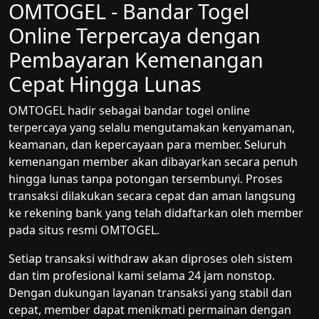
OMTOGEL - Bandar Togel
Online Terpercaya dengan
Pembayaran Kemenangan
Cepat Hingga Lunas
OMTOGEL hadir sebagai bandar togel online
terpercaya yang selalu mengutamakan kenyamanan,
keamanan, dan kepercayaan para member. Seluruh
kemenangan member akan dibayarkan secara penuh
hingga lunas tanpa potongan tersembunyi. Proses
transaksi dilakukan secara cepat dan aman langsung
ke rekening bank yang telah didaftarkan oleh member
pada situs resmi OMTOGEL.
Setiap transaksi withdraw akan diproses oleh sistem
dan tim profesional kami selama 24 jam nonstop.
Dengan dukungan layanan transaksi yang stabil dan
cepat, member dapat menikmati permainan dengan