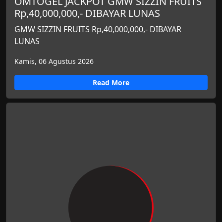
OMTOGEL JACKPOT GMW SIZZIN FRUITS
Rp,40,000,000,- DIBAYAR LUNAS
GMW SIZZIN FRUITS Rp,40,000,000,- DIBAYAR
LUNAS
Kamis, 06 Agustus 2026
Read More