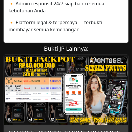
🔸 Admin responsif 24/7 siap bantu semua
kebutuhan Anda
🔸 Platform legal & terpercaya — terbukti
membayar semua kemenangan
Bukti JP Lainnya: