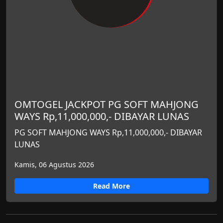
OMTOGEL JACKPOT PG SOFT MAHJONG
WAYS Rp,11,000,000,- DIBAYAR LUNAS
PG SOFT MAHJONG WAYS Rp,11,000,000,- DIBAYAR
LUNAS
Kamis, 06 Agustus 2026
Read More