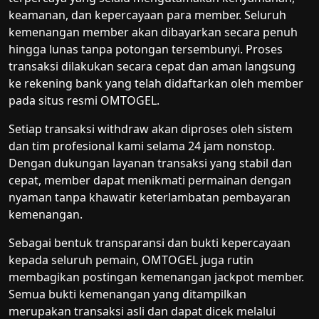
keamanan, dan kepercayaan para member. Seluruh
kemenangan member akan dibayarkan secara penuh
hingga lunas tanpa potongan tersembunyi. Proses
transaksi dilakukan secara cepat dan aman langsung
ke rekening bank yang telah didaftarkan oleh member
pada situs resmi OMTOGEL.
Setiap transaksi withdraw akan diproses oleh sistem
dan tim profesional kami selama 24 jam nonstop.
Dengan dukungan layanan transaksi yang stabil dan
cepat, member dapat menikmati permainan dengan
nyaman tanpa khawatir keterlambatan pembayaran
kemenangan.
Sebagai bentuk transparansi dan bukti kepercayaan
kepada seluruh pemain, OMTOGEL juga rutin
membagikan postingan kemenangan jackpot member.
Semua bukti kemenangan yang ditampilkan
merupakan transaksi asli dan dapat dicek melalui