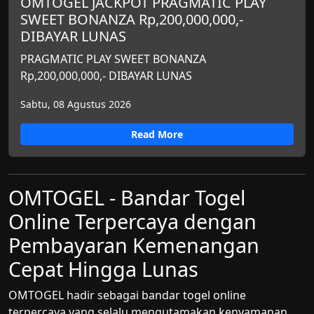
OMTOGEL JACKPOT PRAGMATIC PLAY
SWEET BONANZA Rp,200,000,000,-
DIBAYAR LUNAS
PRAGMATIC PLAY SWEET BONANZA
Rp,200,000,000,- DIBAYAR LUNAS
Sabtu, 08 Agustus 2026
Read More
OMTOGEL - Bandar Togel
Online Terpercaya dengan
Pembayaran Kemenangan
Cepat Hingga Lunas
OMTOGEL hadir sebagai bandar togel online
terpercaya yang selalu mengutamakan kenyamanan,