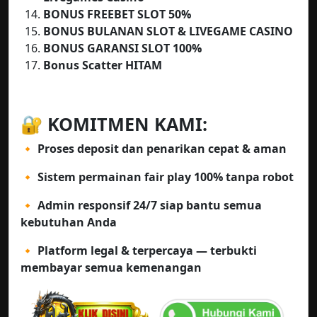
BONUS FREEBET SLOT 50%
BONUS BULANAN SLOT & LIVEGAME CASINO
BONUS GARANSI SLOT 100%
Bonus Scatter HITAM
🔐 KOMITMEN KAMI:
🔸 Proses deposit dan penarikan cepat & aman
🔸 Sistem permainan fair play 100% tanpa robot
🔸 Admin responsif 24/7 siap bantu semua
kebutuhan Anda
🔸 Platform legal & terpercaya — terbukti
membayar semua kemenangan