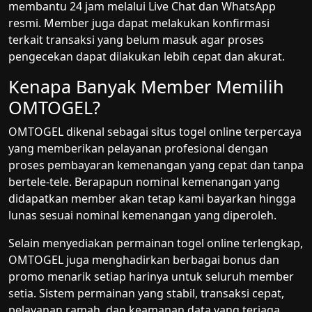
membantu 24 jam melalui Live Chat dan WhatsApp
resmi. Member juga dapat melakukan konfirmasi
terkait transaksi yang belum masuk agar proses
pengecekan dapat dilakukan lebih cepat dan akurat.
Kenapa Banyak Member Memilih
OMTOGEL?
OMTOGEL dikenal sebagai situs togel online terpercaya
yang memberikan pelayanan profesional dengan
proses pembayaran kemenangan yang cepat dan tanpa
bertele-tele. Berapapun nominal kemenangan yang
didapatkan member akan tetap kami bayarkan hingga
lunas sesuai nominal kemenangan yang diperoleh.
Selain menyediakan permainan togel online terlengkap,
OMTOGEL juga menghadirkan berbagai bonus dan
promo menarik setiap harinya untuk seluruh member
setia. Sistem permainan yang stabil, transaksi cepat,
pelayanan ramah, dan keamanan data yang terjaga