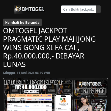
Kembali ke Beranda
OMTOGEL JACKPOT
PRAGMATIC PLAY MAHJONG
WINS GONG XI FA CAI ,
Rp.40.000.000,- DIBAYAR
LUNAS
Minggu, 14 Juni 2026 06:19 WIB