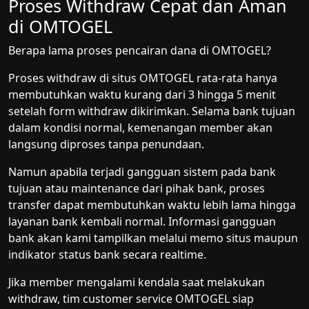
Proses Withdraw Cepat dan Aman
di OMTOGEL
Berapa lama proses pencairan dana di OMTOGEL?
Proses withdraw di situs OMTOGEL rata-rata hanya
membutuhkan waktu kurang dari 3 hingga 5 menit
setelah form withdraw dikirimkan. Selama bank tujuan
dalam kondisi normal, kemenangan member akan
langsung diproses tanpa penundaan.
Namun apabila terjadi gangguan sistem pada bank
tujuan atau maintenance dari pihak bank, proses
transfer dapat membutuhkan waktu lebih lama hingga
layanan bank kembali normal. Informasi gangguan
bank akan kami tampilkan melalui memo situs maupun
indikator status bank secara realtime.
Jika member mengalami kendala saat melakukan
withdraw, tim customer service OMTOGEL siap