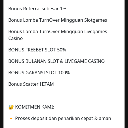
Bonus Referral sebesar 1%
Bonus Lomba TurnOver Mingguan Slotgames
Bonus Lomba TurnOver Mingguan Livegames
Casino
BONUS FREEBET SLOT 50%
BONUS BULANAN SLOT & LIVEGAME CASINO
BONUS GARANSI SLOT 100%
Bonus Scatter HITAM
🔐 KOMITMEN KAMI:
🔸 Proses deposit dan penarikan cepat & aman