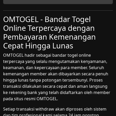
OMTOGEL - Bandar Togel
Online Terpercaya dengan
Pembayaran Kemenangan
Cepat Hingga Lunas
OMTOGEL hadir sebagai bandar togel online
terpercaya yang selalu mengutamakan kenyamanan,
keamanan, dan kepercayaan para member. Seluruh
kemenangan member akan dibayarkan secara penuh
hingga lunas tanpa potongan tersembunyi. Proses
transaksi dilakukan secara cepat dan aman langsung
ke rekening bank yang telah didaftarkan oleh member
pada situs resmi OMTOGEL.
Setiap transaksi withdraw akan diproses oleh sistem
dan tim profesional kami selama 24 jam nonstop.