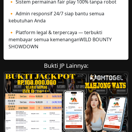
🔸 Sistem permainan fair play 100% tanpa robot
🔸 Admin responsif 24/7 siap bantu semua
kebutuhan Anda
🔸 Platform legal & terpercaya — terbukti
membayar semua kemenanganWILD BOUNTY
SHOWDOWN
Bukti JP Lainnya: