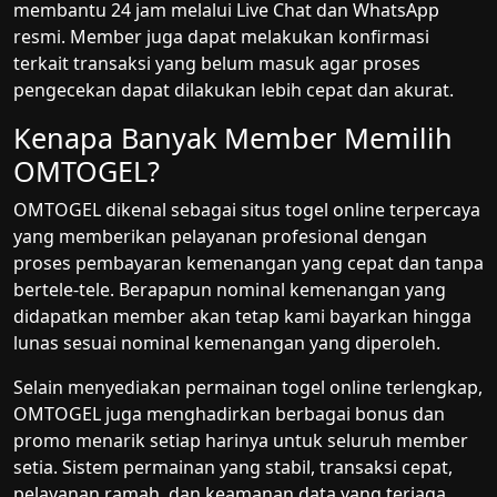
membantu 24 jam melalui Live Chat dan WhatsApp
resmi. Member juga dapat melakukan konfirmasi
terkait transaksi yang belum masuk agar proses
pengecekan dapat dilakukan lebih cepat dan akurat.
Kenapa Banyak Member Memilih
OMTOGEL?
OMTOGEL dikenal sebagai situs togel online terpercaya
yang memberikan pelayanan profesional dengan
proses pembayaran kemenangan yang cepat dan tanpa
bertele-tele. Berapapun nominal kemenangan yang
didapatkan member akan tetap kami bayarkan hingga
lunas sesuai nominal kemenangan yang diperoleh.
Selain menyediakan permainan togel online terlengkap,
OMTOGEL juga menghadirkan berbagai bonus dan
promo menarik setiap harinya untuk seluruh member
setia. Sistem permainan yang stabil, transaksi cepat,
pelayanan ramah, dan keamanan data yang terjaga