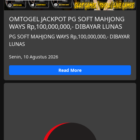
OMTOGEL JACKPOT PG SOFT MAHJONG
WAYS Rp,100,000,000,- DIBAYAR LUNAS
PG SOFT MAHJONG WAYS Rp,100,000,000,- DIBAYAR
LUNAS
Senin, 10 Agustus 2026
Read More