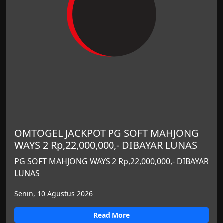
OMTOGEL JACKPOT PG SOFT MAHJONG
WAYS 2 Rp,22,000,000,- DIBAYAR LUNAS
PG SOFT MAHJONG WAYS 2 Rp,22,000,000,- DIBAYAR
LUNAS
Senin, 10 Agustus 2026
Read More