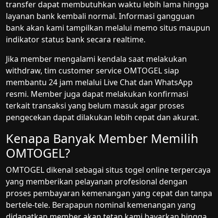
transfer dapat membutuhkan waktu lebih lama hingga
layanan bank kembali normal. Informasi gangguan
bank akan kami tampilkan melalui memo situs maupun
indikator status bank secara realtime.
Jika member mengalami kendala saat melakukan
withdraw, tim customer service OMTOGEL siap
membantu 24 jam melalui Live Chat dan WhatsApp
resmi. Member juga dapat melakukan konfirmasi
terkait transaksi yang belum masuk agar proses
pengecekan dapat dilakukan lebih cepat dan akurat.
Kenapa Banyak Member Memilih
OMTOGEL?
OMTOGEL dikenal sebagai situs togel online terpercaya
yang memberikan pelayanan profesional dengan
proses pembayaran kemenangan yang cepat dan tanpa
bertele-tele. Berapapun nominal kemenangan yang
didapatkan member akan tetap kami bayarkan hingga