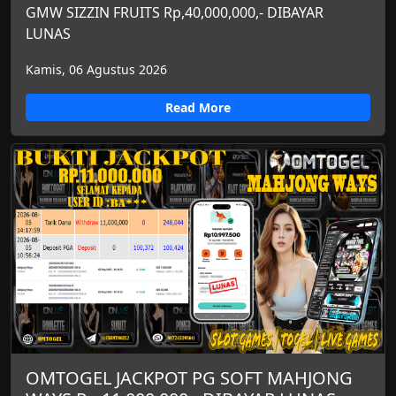
GMW SIZZIN FRUITS Rp,40,000,000,- DIBAYAR
LUNAS
Kamis, 06 Agustus 2026
Read More
OMTOGEL JACKPOT PG SOFT MAHJONG