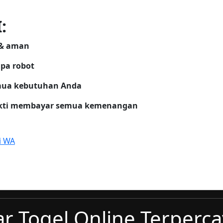
:
 & aman
npa robot
emua kebutuhan Anda
rbukti membayar semua kemenangan
 Togel Online Terperc