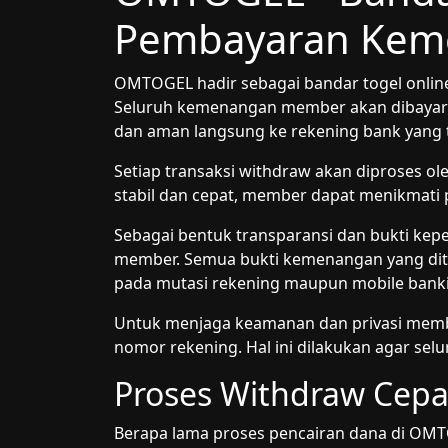
Pembayaran Keme
OMTOGEL hadir sebagai bandar togel onli
Seluruh kemenangan member akan dibayarka
dan aman langsung ke rekening bank yang 
Setiap transaksi withdraw akan diproses o
stabil dan cepat, member dapat menikmat
Sebagai bentuk transparansi dan bukti ke
member. Semua bukti kemenangan yang ditam
pada mutasi rekening maupun mobile bank
Untuk menjaga keamanan dan privasi membe
nomor rekening. Hal ini dilakukan agar se
Proses Withdraw Cep
Berapa lama proses pencairan dana di OM