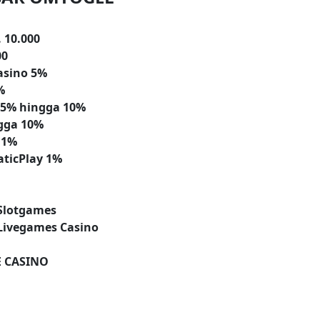
 10.000
00
asino 5%
%
 5% hingga 10%
gga 10%
 1%
ticPlay 1%
Slotgames
Livegames Casino
 CASINO