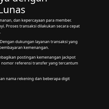
Lunas
manan, dan kepercayaan para member.
 Proses transaksi dilakukan secara cepat
.
. Dengan dukungan layanan transaksi yang
n pembayaran kemenangan.
embagikan postingan kemenangan jackpot
 nomor referensi transfer yang tercantum
an nama rekening dan beberapa digit