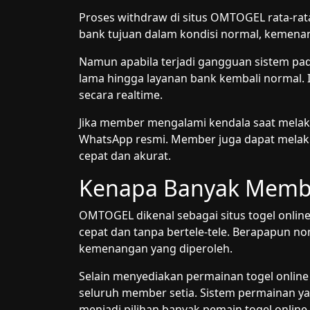
Proses withdraw di situs OMTOGEL rata-rat
bank tujuan dalam kondisi normal, kemen
Namun apabila terjadi gangguan sistem pad
lama hingga layanan bank kembali normal.
secara realtime.
Jika member mengalami kendala saat melak
WhatsApp resmi. Member juga dapat melaku
cepat dan akurat.
Kenapa Banyak Memb
OMTOGEL dikenal sebagai situs togel onli
cepat dan tanpa bertele-tele. Berapapun 
kemenangan yang diperoleh.
Selain menyediakan permainan togel onlin
seluruh member setia. Sistem permainan y
menjadi pilihan banyak pemain togel online 