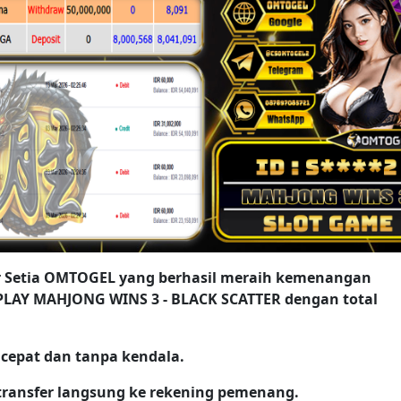
 Setia OMTOGEL yang berhasil meraih kemenangan
PLAY MAHJONG WINS 3 - BLACK SCATTER dengan total
cepat dan tanpa kendala.
ransfer langsung ke rekening pemenang.