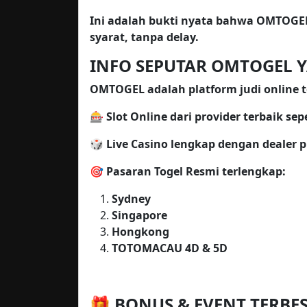
Ini adalah bukti nyata bahwa OMTOGE
syarat, tanpa delay.
INFO SEPUTAR OMTOGEL Y
OMTOGEL adalah platform judi online 
🎰 Slot Online dari provider terbaik se
🎲 Live Casino lengkap dengan dealer p
🎯 Pasaran Togel Resmi terlengkap:
Sydney
Singapore
Hongkong
TOTOMACAU 4D & 5D
🎁 BONUS & EVENT TERB