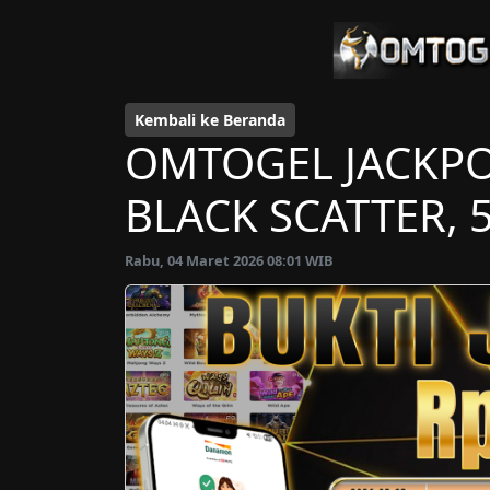
Kembali ke Beranda
OMTOGEL JACKPO
BLACK SCATTER, 5
Rabu, 04 Maret 2026 08:01 WIB