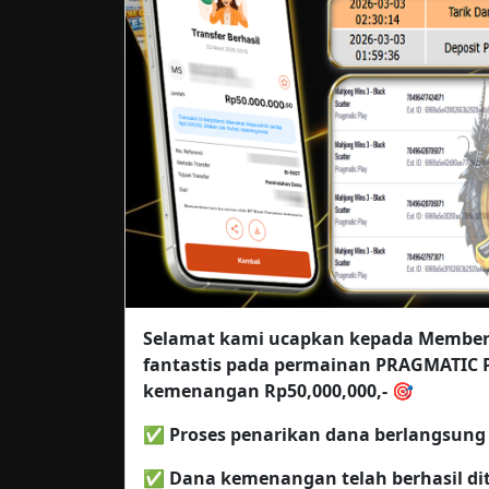
Selamat kami ucapkan kepada Member
fantastis pada permainan PRAGMATIC 
kemenangan Rp50,000,000,- 🎯
✅ Proses penarikan dana berlangsung 
✅ Dana kemenangan telah berhasil dit