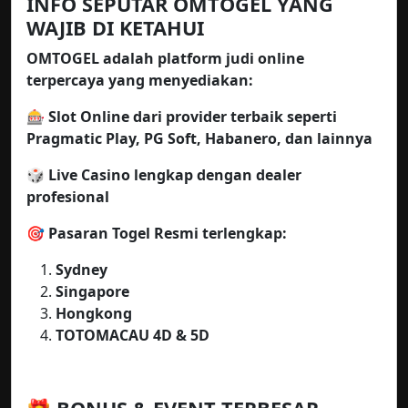
INFO SEPUTAR OMTOGEL YANG
WAJIB DI KETAHUI
OMTOGEL adalah platform judi online
terpercaya yang menyediakan:
🎰 Slot Online dari provider terbaik seperti
Pragmatic Play, PG Soft, Habanero, dan lainnya
🎲 Live Casino lengkap dengan dealer
profesional
🎯 Pasaran Togel Resmi terlengkap:
Sydney
Singapore
Hongkong
TOTOMACAU 4D & 5D