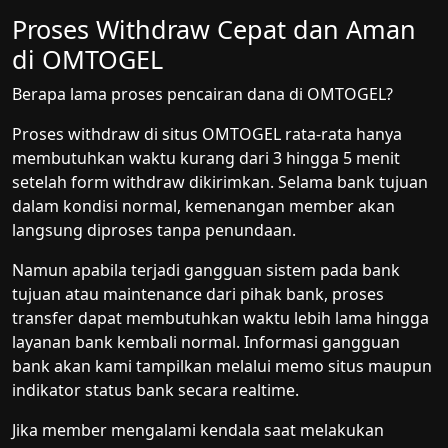
Proses Withdraw Cepat dan Aman
di OMTOGEL
Berapa lama proses pencairan dana di OMTOGEL?
Proses withdraw di situs OMTOGEL rata-rata hanya
membutuhkan waktu kurang dari 3 hingga 5 menit
setelah form withdraw dikirimkan. Selama bank tujuan
dalam kondisi normal, kemenangan member akan
langsung diproses tanpa penundaan.
Namun apabila terjadi gangguan sistem pada bank
tujuan atau maintenance dari pihak bank, proses
transfer dapat membutuhkan waktu lebih lama hingga
layanan bank kembali normal. Informasi gangguan
bank akan kami tampilkan melalui memo situs maupun
indikator status bank secara realtime.
Jika member mengalami kendala saat melakukan