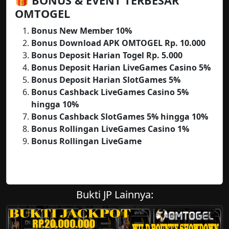
🎁 BONUS & EVENT TERBESAR
OMTOGEL
Bonus New Member 10%
Bonus Download APK OMTOGEL Rp. 10.000
Bonus Deposit Harian Togel Rp. 5.000
Bonus Deposit Harian LiveGames Casino 5%
Bonus Deposit Harian SlotGames 5%
Bonus Cashback LiveGames Casino 5%
hingga 10%
Bonus Cashback SlotGames 5% hingga 10%
Bonus Rollingan LiveGames Casino 1%
Bonus Rollingan LiveGame
Bukti JP Lainnya: