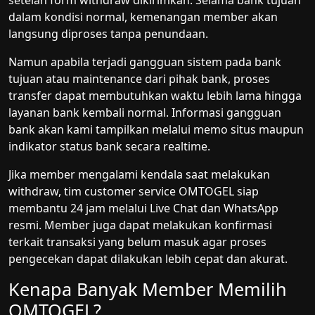
setelah form withdraw dikirimkan. Selama bank tujuan
dalam kondisi normal, kemenangan member akan
langsung diproses tanpa penundaan.
Namun apabila terjadi gangguan sistem pada bank
tujuan atau maintenance dari pihak bank, proses
transfer dapat membutuhkan waktu lebih lama hingga
layanan bank kembali normal. Informasi gangguan
bank akan kami tampilkan melalui memo situs maupun
indikator status bank secara realtime.
Jika member mengalami kendala saat melakukan
withdraw, tim customer service OMTOGEL siap
membantu 24 jam melalui Live Chat dan WhatsApp
resmi. Member juga dapat melakukan konfirmasi
terkait transaksi yang belum masuk agar proses
pengecekan dapat dilakukan lebih cepat dan akurat.
Kenapa Banyak Member Memilih
OMTOGEL?