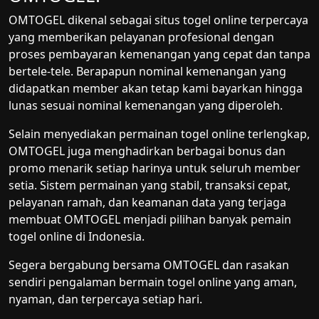
OMTOGEL dikenal sebagai situs togel online terpercaya
yang memberikan pelayanan profesional dengan
proses pembayaran kemenangan yang cepat dan tanpa
bertele-tele. Berapapun nominal kemenangan yang
didapatkan member akan tetap kami bayarkan hingga
lunas sesuai nominal kemenangan yang diperoleh.
Selain menyediakan permainan togel online terlengkap,
OMTOGEL juga menghadirkan berbagai bonus dan
promo menarik setiap harinya untuk seluruh member
setia. Sistem permainan yang stabil, transaksi cepat,
pelayanan ramah, dan keamanan data yang terjaga
membuat OMTOGEL menjadi pilihan banyak pemain
togel online di Indonesia.
Segera bergabung bersama OMTOGEL dan rasakan
sendiri pengalaman bermain togel online yang aman,
nyaman, dan terpercaya setiap hari.