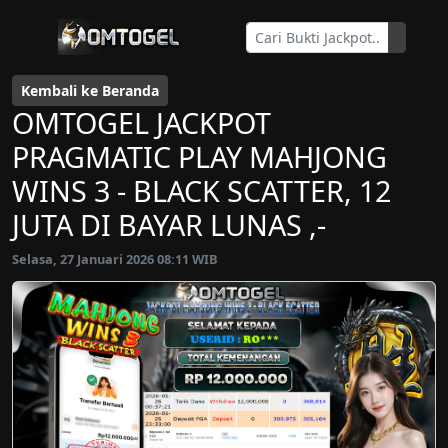
Kembali ke Beranda
OMTOGEL JACKPOT
PRAGMATIC PLAY MAHJONG
WINS 3 - BLACK SCATTER, 12
JUTA DI BAYAR LUNAS ,-
Selasa, 27 Januari 2026 08:11 WIB