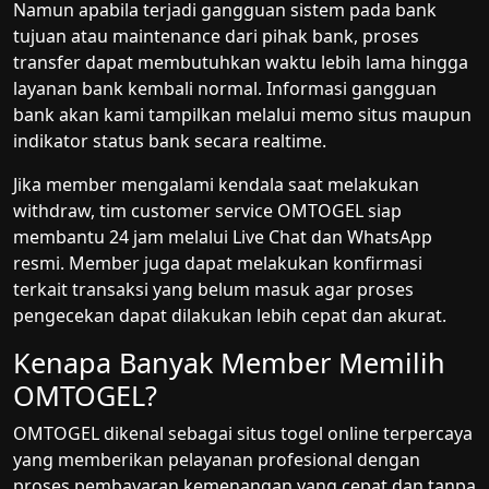
Namun apabila terjadi gangguan sistem pada bank
tujuan atau maintenance dari pihak bank, proses
transfer dapat membutuhkan waktu lebih lama hingga
layanan bank kembali normal. Informasi gangguan
bank akan kami tampilkan melalui memo situs maupun
indikator status bank secara realtime.
Jika member mengalami kendala saat melakukan
withdraw, tim customer service OMTOGEL siap
membantu 24 jam melalui Live Chat dan WhatsApp
resmi. Member juga dapat melakukan konfirmasi
terkait transaksi yang belum masuk agar proses
pengecekan dapat dilakukan lebih cepat dan akurat.
Kenapa Banyak Member Memilih
OMTOGEL?
OMTOGEL dikenal sebagai situs togel online terpercaya
yang memberikan pelayanan profesional dengan
proses pembayaran kemenangan yang cepat dan tanpa