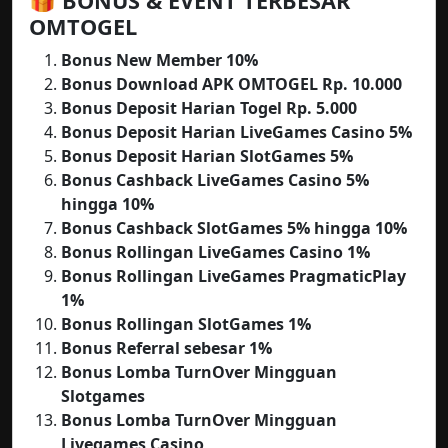
🎁 BONUS & EVENT TERBESAR
OMTOGEL
Bonus New Member 10%
Bonus Download APK OMTOGEL Rp. 10.000
Bonus Deposit Harian Togel Rp. 5.000
Bonus Deposit Harian LiveGames Casino 5%
Bonus Deposit Harian SlotGames 5%
Bonus Cashback LiveGames Casino 5%
hingga 10%
Bonus Cashback SlotGames 5% hingga 10%
Bonus Rollingan LiveGames Casino 1%
Bonus Rollingan LiveGames PragmaticPlay
1%
Bonus Rollingan SlotGames 1%
Bonus Referral sebesar 1%
Bonus Lomba TurnOver Mingguan
Slotgames
Bonus Lomba TurnOver Mingguan
Livegames Casino