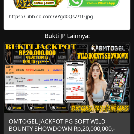
https://i.ibb.co.com/VYgd0QsZ/10.jpg
Bukti JP Lainnya:
OMTOGEL JACKPOT PG SOFT WILD
BOUNTY SHOWDOWN Rp,20,000,000,-