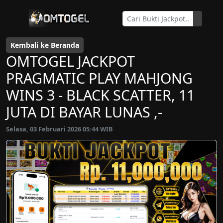
Kembali ke Beranda
OMTOGEL JACKPOT
PRAGMATIC PLAY MAHJONG
WINS 3 - BLACK SCATTER, 11
JUTA DI BAYAR LUNAS ,-
Selasa, 03 Februari 2026 05:44 WIB