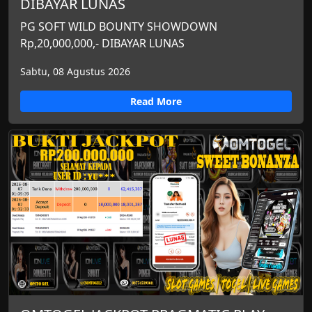
DIBAYAR LUNAS
PG SOFT WILD BOUNTY SHOWDOWN
Rp,20,000,000,- DIBAYAR LUNAS
Sabtu, 08 Agustus 2026
Read More