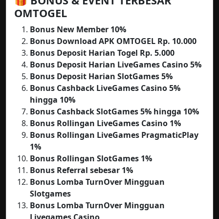
🎁 BONUS & EVENT TERBESAR
OMTOGEL
Bonus New Member 10%
Bonus Download APK OMTOGEL Rp. 10.000
Bonus Deposit Harian Togel Rp. 5.000
Bonus Deposit Harian LiveGames Casino 5%
Bonus Deposit Harian SlotGames 5%
Bonus Cashback LiveGames Casino 5%
hingga 10%
Bonus Cashback SlotGames 5% hingga 10%
Bonus Rollingan LiveGames Casino 1%
Bonus Rollingan LiveGames PragmaticPlay
1%
Bonus Rollingan SlotGames 1%
Bonus Referral sebesar 1%
Bonus Lomba TurnOver Mingguan
Slotgames
Bonus Lomba TurnOver Mingguan
Livegames Casino