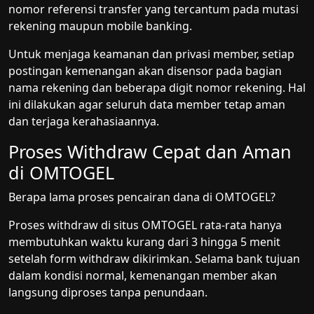
nomor referensi transfer yang tercantum pada mutasi
rekening maupun mobile banking.
Untuk menjaga keamanan dan privasi member, setiap
postingan kemenangan akan disensor pada bagian
nama rekening dan beberapa digit nomor rekening. Hal
ini dilakukan agar seluruh data member tetap aman
dan terjaga kerahasiaannya.
Proses Withdraw Cepat dan Aman
di OMTOGEL
Berapa lama proses pencairan dana di OMTOGEL?
Proses withdraw di situs OMTOGEL rata-rata hanya
membutuhkan waktu kurang dari 3 hingga 5 menit
setelah form withdraw dikirimkan. Selama bank tujuan
dalam kondisi normal, kemenangan member akan
langsung diproses tanpa penundaan.