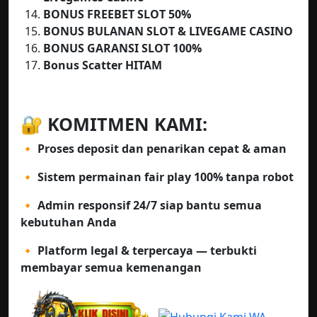
BONUS FREEBET SLOT 50%
BONUS BULANAN SLOT & LIVEGAME CASINO
BONUS GARANSI SLOT 100%
Bonus Scatter HITAM
🔐 KOMITMEN KAMI:
🔸 Proses deposit dan penarikan cepat & aman
🔸 Sistem permainan fair play 100% tanpa robot
🔸 Admin responsif 24/7 siap bantu semua
kebutuhan Anda
🔸 Platform legal & terpercaya — terbukti
membayar semua kemenangan