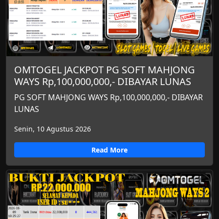
OMTOGEL JACKPOT PG SOFT MAHJONG
WAYS Rp,100,000,000,- DIBAYAR LUNAS
PG SOFT MAHJONG WAYS Rp,100,000,000,- DIBAYAR
LUNAS
Senin, 10 Agustus 2026
Read More