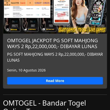
OMTOGEL JACKPOT PG SOFT MAHJONG
WAYS 2 Rp,22,000,000,- DIBAYAR LUNAS
PG SOFT MAHJONG WAYS 2 Rp,22,000,000,- DIBAYAR
LUNAS
Senin, 10 Agustus 2026
Read More
OMTOGEL - Bandar Togel