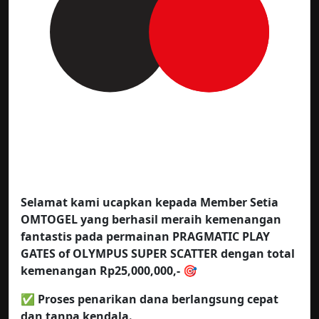
Selamat kami ucapkan kepada Member Setia
OMTOGEL yang berhasil meraih kemenangan
fantastis pada permainan PRAGMATIC PLAY
GATES of OLYMPUS SUPER SCATTER dengan total
kemenangan Rp25,000,000,- 🎯
✅ Proses penarikan dana berlangsung cepat
dan tanpa kendala.