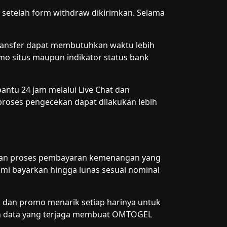
setelah form withdraw dikirimkan. Selama
transfer dapat membutuhkan waktu lebih
mo situs maupun indikator status bank
ntu 24 jam melalui Live Chat dan
proses pengecekan dapat dilakukan lebih
engan proses pembayaran kemenangan yang
mi bayarkan hingga lunas sesuai nominal
 dan promo menarik setiap harinya untuk
nan data yang terjaga membuat OMTOGEL