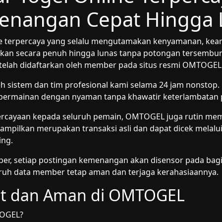
nangan Cepat Hingga 
ne terpercaya yang selalu mengutamakan kenyamanan, kea
n secara penuh hingga lunas tanpa potongan tersembunyi.
telah didaftarkan oleh member pada situs resmi OMTOGEL
leh sistem dan tim profesional kami selama 24 jam nonstop
i permainan dengan nyaman tanpa khawatir keterlambata
percayaan kepada seluruh pemain, OMTOGEL juga rutin m
pilkan merupakan transaksi asli dan dapat dicek melalui
ing.
r, setiap postingan kemenangan akan disensor pada bagi
luruh data member tetap aman dan terjaga kerahasiaannya.
at dan Aman di OMTOGEL
TOGEL?