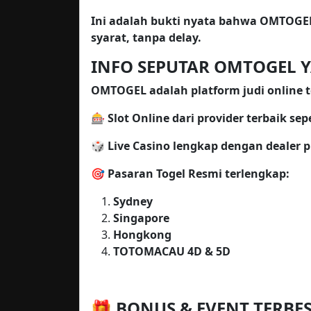
Ini adalah bukti nyata bahwa OMTOGE
syarat, tanpa delay.
INFO SEPUTAR OMTOGEL Y
OMTOGEL adalah platform judi online 
🎰 Slot Online dari provider terbaik se
🎲 Live Casino lengkap dengan dealer p
🎯 Pasaran Togel Resmi terlengkap:
Sydney
Singapore
Hongkong
TOTOMACAU 4D & 5D
🎁 BONUS & EVENT TERB