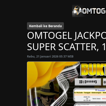
Kembali ke Beranda
OMTOGEL JACKPO
SUPER SCATTER, 1
Rabu, 21 Januari 2026 05:37 WIB