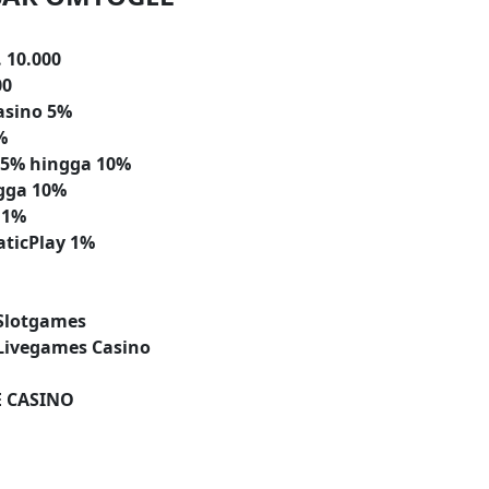
 10.000
00
asino 5%
%
 5% hingga 10%
gga 10%
 1%
ticPlay 1%
Slotgames
Livegames Casino
 CASINO