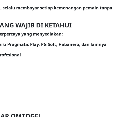
L selalu membayar setiap kemenangan pemain tanpa
ANG WAJIB DI KETAHUI
terpercaya yang menyediakan:
perti Pragmatic Play, PG Soft, Habanero, dan lainnya
rofesional
ESAR OMTOGEL