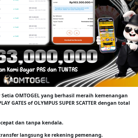
 Setia OMTOGEL yang berhasil meraih kemenangan
PLAY GATES of OLYMPUS SUPER SCATTER dengan total
cepat dan tanpa kendala.
ransfer langsung ke rekening pemenang.