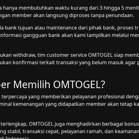
a hanya membutuhkan waktu kurang dari 3 hingga 5 menit 
angan member akan langsung diproses tanpa penundaan.
a bank tujuan atau maintenance dari pihak bank, proses 
 Informasi gangguan bank akan kami tampilkan melalui me
ukan withdraw, tim customer service OMTOGEL siap memba
kan konfirmasi terkait transaksi yang belum masuk agar 
er Memilih OMTOGEL?
ne terpercaya yang memberikan pelayanan profesional d
nominal kemenangan yang didapatkan member akan tetap ka
e terlengkap, OMTOGEL juga menghadirkan berbagai bonus
ang stabil, transaksi cepat, pelayanan ramah, dan keama
di Indonesia.