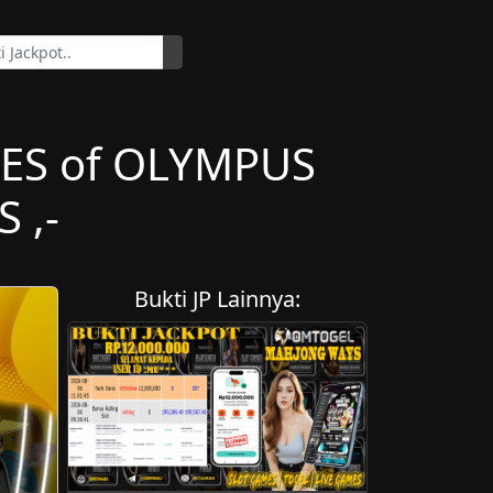
ES of OLYMPUS
 ,-
Bukti JP Lainnya: