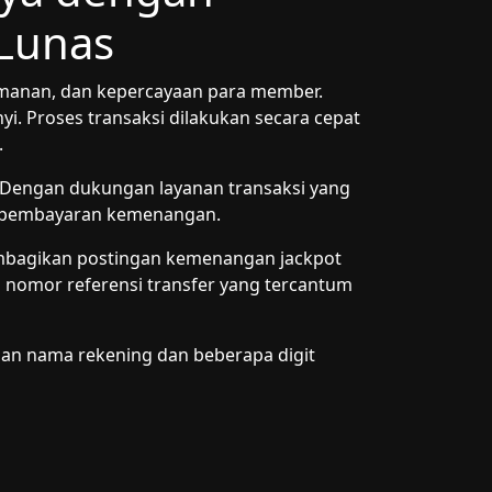
Lunas
manan, dan kepercayaan para member.
 Proses transaksi dilakukan secara cepat
.
. Dengan dukungan layanan transaksi yang
n pembayaran kemenangan.
embagikan postingan kemenangan jackpot
 nomor referensi transfer yang tercantum
an nama rekening dan beberapa digit