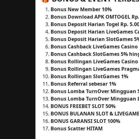
Bonus New Member 10%
Bonus Download APK OMTOGEL Rp.
Bonus Deposit Harian Togel Rp. 5.0
Bonus Deposit Harian LiveGames C
Bonus Deposit Harian SlotGames 5
Bonus Cashback LiveGames Casino
Bonus Cashback SlotGames 5% hin
Bonus Rollingan LiveGames Casino
Bonus Rollingan LiveGames Pragma
Bonus Rollingan SlotGames 1%
Bonus Referral sebesar 1%
Bonus Lomba TurnOver Mingguan 
Bonus Lomba TurnOver Mingguan 
BONUS FREEBET SLOT 50%
BONUS BULANAN SLOT & LIVEGAME
BONUS GARANSI SLOT 100%
Bonus Scatter HITAM