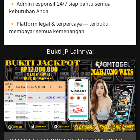
🔸 Admin responsif 24/7 siap bantu semua
kebutuhan Anda
🔸 Platform legal & terpercaya — terbukti
membayar semua kemenangan
Bukti JP Lainnya: