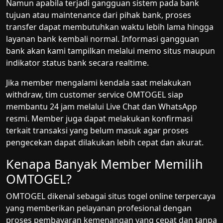
Namun apabila terjadi gangguan sistem pada bank
tujuan atau maintenance dari pihak bank, proses
transfer dapat membutuhkan waktu lebih lama hingga
layanan bank kembali normal. Informasi gangguan
bank akan kami tampilkan melalui memo situs maupun
indikator status bank secara realtime.
Jika member mengalami kendala saat melakukan
withdraw, tim customer service OMTOGEL siap
membantu 24 jam melalui Live Chat dan WhatsApp
resmi. Member juga dapat melakukan konfirmasi
terkait transaksi yang belum masuk agar proses
pengecekan dapat dilakukan lebih cepat dan akurat.
Kenapa Banyak Member Memilih
OMTOGEL?
OMTOGEL dikenal sebagai situs togel online terpercaya
yang memberikan pelayanan profesional dengan
proses pembayaran kemenangan yang cepat dan tanpa