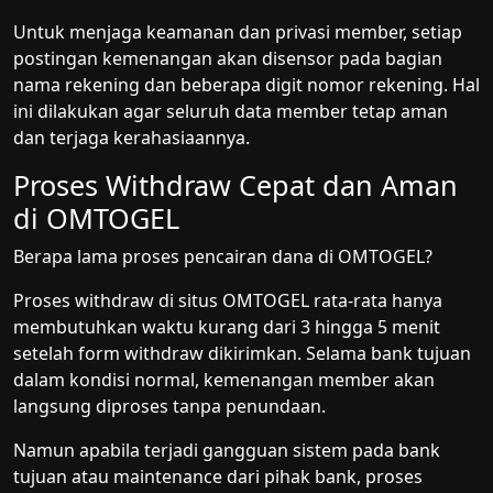
Untuk menjaga keamanan dan privasi member, setiap
postingan kemenangan akan disensor pada bagian
nama rekening dan beberapa digit nomor rekening. Hal
ini dilakukan agar seluruh data member tetap aman
dan terjaga kerahasiaannya.
Proses Withdraw Cepat dan Aman
di OMTOGEL
Berapa lama proses pencairan dana di OMTOGEL?
Proses withdraw di situs OMTOGEL rata-rata hanya
membutuhkan waktu kurang dari 3 hingga 5 menit
setelah form withdraw dikirimkan. Selama bank tujuan
dalam kondisi normal, kemenangan member akan
langsung diproses tanpa penundaan.
Namun apabila terjadi gangguan sistem pada bank
tujuan atau maintenance dari pihak bank, proses