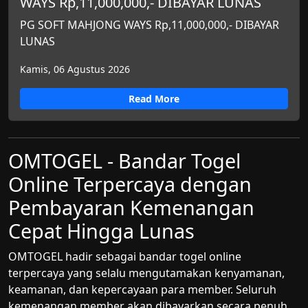
WAYS Rp,11,000,000,- DIBAYAR LUNAS
PG SOFT MAHJONG WAYS Rp,11,000,000,- DIBAYAR
LUNAS
Kamis, 06 Agustus 2026
Read More
OMTOGEL - Bandar Togel
Online Terpercaya dengan
Pembayaran Kemenangan
Cepat Hingga Lunas
OMTOGEL hadir sebagai bandar togel online
terpercaya yang selalu mengutamakan kenyamanan,
keamanan, dan kepercayaan para member. Seluruh
kemenangan member akan dibayarkan secara penuh