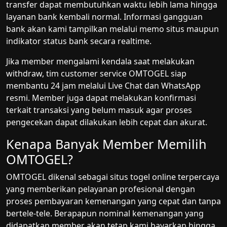
transfer dapat membutuhkan waktu lebih lama hingga
layanan bank kembali normal. Informasi gangguan
bank akan kami tampilkan melalui memo situs maupun
indikator status bank secara realtime.
Jika member mengalami kendala saat melakukan
withdraw, tim customer service OMTOGEL siap
membantu 24 jam melalui Live Chat dan WhatsApp
resmi. Member juga dapat melakukan konfirmasi
terkait transaksi yang belum masuk agar proses
pengecekan dapat dilakukan lebih cepat dan akurat.
Kenapa Banyak Member Memilih
OMTOGEL?
OMTOGEL dikenal sebagai situs togel online terpercaya
yang memberikan pelayanan profesional dengan
proses pembayaran kemenangan yang cepat dan tanpa
bertele-tele. Berapapun nominal kemenangan yang
didapatkan member akan tetap kami bayarkan hingga