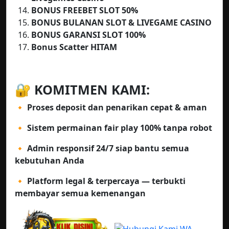
BONUS FREEBET SLOT 50%
BONUS BULANAN SLOT & LIVEGAME CASINO
BONUS GARANSI SLOT 100%
Bonus Scatter HITAM
🔐 KOMITMEN KAMI:
🔸 Proses deposit dan penarikan cepat & aman
🔸 Sistem permainan fair play 100% tanpa robot
🔸 Admin responsif 24/7 siap bantu semua
kebutuhan Anda
🔸 Platform legal & terpercaya — terbukti
membayar semua kemenangan