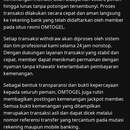
hingga lunas tanpa potongan tersembunyi. Proses
transaksi dilakukan secara cepat dan aman langsung
ke rekening bank yang telah didaftarkan oleh member
pada situs resmi OMTOGEL.
Setiap transaksi withdraw akan diproses oleh sistem
dan tim profesional kami selama 24 jam nonstop.
Dengan dukungan layanan transaksi yang stabil dan
cepat, member dapat menikmati permainan dengan
nyaman tanpa khawatir keterlambatan pembayaran
kemenangan.
Sebagai bentuk transparansi dan bukti kepercayaan
kepada seluruh pemain, OMTOGEL juga rutin
membagikan postingan kemenangan jackpot member.
Semua bukti kemenangan yang ditampilkan
merupakan transaksi asli dan dapat dicek melalui
nomor referensi transfer yang tercantum pada mutasi
rekening maupun mobile banking.