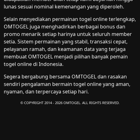
lunas sesuai nominal kemenangan yang diperoleh.
Selain menyediakan permainan togel online terlengkap,
OMTOGEL juga menghadirkan berbagai bonus dan
promo menarik setiap harinya untuk seluruh member
setia. Sistem permainan yang stabil, transaksi cepat,
pelayanan ramah, dan keamanan data yang terjaga
membuat OMTOGEL menjadi pilihan banyak pemain
togel online di Indonesia.
Segera bergabung bersama OMTOGEL dan rasakan
sendiri pengalaman bermain togel online yang aman,
nyaman, dan terpercaya setiap hari.
© COPYRIGHT 2014 - 2026 OMTOGEL. ALL RIGHTS RESERVED.