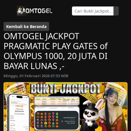
Kembali ke Beranda
OMTOGEL JACKPOT
PRAGMATIC PLAY GATES of
OLYMPUS 1000, 20 JUTA DI
BAYAR LUNAS ,-
Minggu, 01 Februari 2026 07:53 WIB