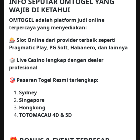
INFO SEPUTAR OMTOGEL YANG
WAJIB DI KETAHUI
OMTOGEL adalah platform judi online
terpercaya yang menyediakan:
🎰 Slot Online dari provider terbaik seperti
Pragmatic Play, PG Soft, Habanero, dan lainnya
🎲 Live Casino lengkap dengan dealer
profesional
🎯 Pasaran Togel Resmi terlengkap:
Sydney
Singapore
Hongkong
TOTOMACAU 4D & 5D