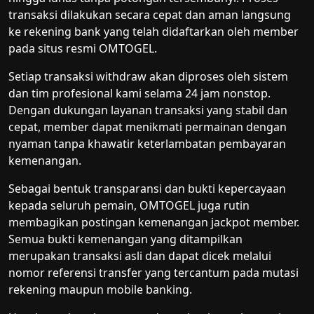
transaksi dilakukan secara cepat dan aman langsung
ke rekening bank yang telah didaftarkan oleh member
pada situs resmi OMTOGEL.
Setiap transaksi withdraw akan diproses oleh sistem
dan tim profesional kami selama 24 jam nonstop.
Dengan dukungan layanan transaksi yang stabil dan
cepat, member dapat menikmati permainan dengan
nyaman tanpa khawatir keterlambatan pembayaran
kemenangan.
Sebagai bentuk transparansi dan bukti kepercayaan
kepada seluruh pemain, OMTOGEL juga rutin
membagikan postingan kemenangan jackpot member.
Semua bukti kemenangan yang ditampilkan
merupakan transaksi asli dan dapat dicek melalui
nomor referensi transfer yang tercantum pada mutasi
rekening maupun mobile banking.