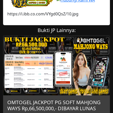
https://i.ibb.co.com/VYgd0QsZ/10.jpg
Bukti JP Lainnya:
OMTOGEL JACKPOT PG SOFT MAHJONG
WAYS Rp,66,500,000,- DIBAYAR LUNAS