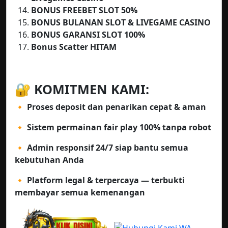
BONUS FREEBET SLOT 50%
BONUS BULANAN SLOT & LIVEGAME CASINO
BONUS GARANSI SLOT 100%
Bonus Scatter HITAM
🔐 KOMITMEN KAMI:
🔸 Proses deposit dan penarikan cepat & aman
🔸 Sistem permainan fair play 100% tanpa robot
🔸 Admin responsif 24/7 siap bantu semua
kebutuhan Anda
🔸 Platform legal & terpercaya — terbukti
membayar semua kemenangan