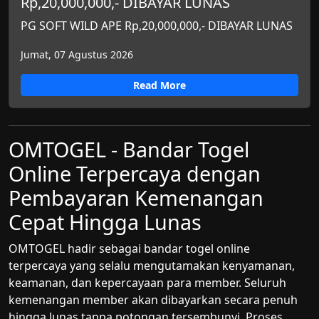
Rp,20,000,000,- DIBAYAR LUNAS
PG SOFT WILD APE Rp,20,000,000,- DIBAYAR LUNAS
Jumat, 07 Agustus 2026
Read More
OMTOGEL - Bandar Togel
Online Terpercaya dengan
Pembayaran Kemenangan
Cepat Hingga Lunas
OMTOGEL hadir sebagai bandar togel online
terpercaya yang selalu mengutamakan kenyamanan,
keamanan, dan kepercayaan para member. Seluruh
kemenangan member akan dibayarkan secara penuh
hingga lunas tanpa potongan tersembunyi. Proses