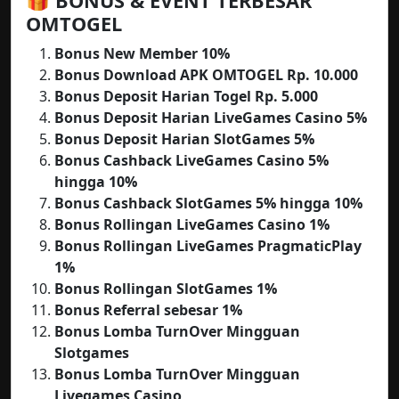
🎁 BONUS & EVENT TERBESAR
OMTOGEL
Bonus New Member 10%
Bonus Download APK OMTOGEL Rp. 10.000
Bonus Deposit Harian Togel Rp. 5.000
Bonus Deposit Harian LiveGames Casino 5%
Bonus Deposit Harian SlotGames 5%
Bonus Cashback LiveGames Casino 5%
hingga 10%
Bonus Cashback SlotGames 5% hingga 10%
Bonus Rollingan LiveGames Casino 1%
Bonus Rollingan LiveGames PragmaticPlay
1%
Bonus Rollingan SlotGames 1%
Bonus Referral sebesar 1%
Bonus Lomba TurnOver Mingguan
Slotgames
Bonus Lomba TurnOver Mingguan
Livegames Casino