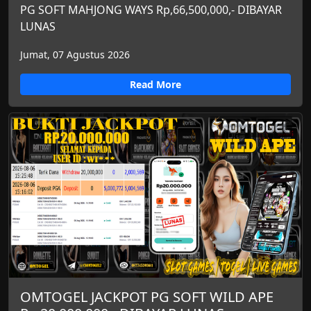
PG SOFT MAHJONG WAYS Rp,66,500,000,- DIBAYAR
LUNAS
Jumat, 07 Agustus 2026
Read More
OMTOGEL JACKPOT PG SOFT WILD APE