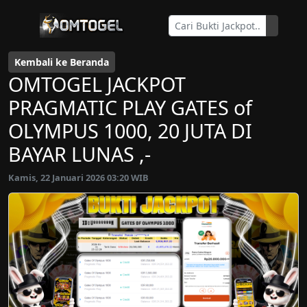
Kembali ke Beranda
OMTOGEL JACKPOT
PRAGMATIC PLAY GATES of
OLYMPUS 1000, 20 JUTA DI
BAYAR LUNAS ,-
Kamis, 22 Januari 2026 03:20 WIB