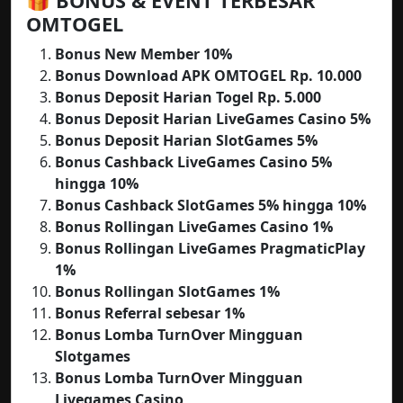
🎁 BONUS & EVENT TERBESAR
OMTOGEL
Bonus New Member 10%
Bonus Download APK OMTOGEL Rp. 10.000
Bonus Deposit Harian Togel Rp. 5.000
Bonus Deposit Harian LiveGames Casino 5%
Bonus Deposit Harian SlotGames 5%
Bonus Cashback LiveGames Casino 5%
hingga 10%
Bonus Cashback SlotGames 5% hingga 10%
Bonus Rollingan LiveGames Casino 1%
Bonus Rollingan LiveGames PragmaticPlay
1%
Bonus Rollingan SlotGames 1%
Bonus Referral sebesar 1%
Bonus Lomba TurnOver Mingguan
Slotgames
Bonus Lomba TurnOver Mingguan
Livegames Casino