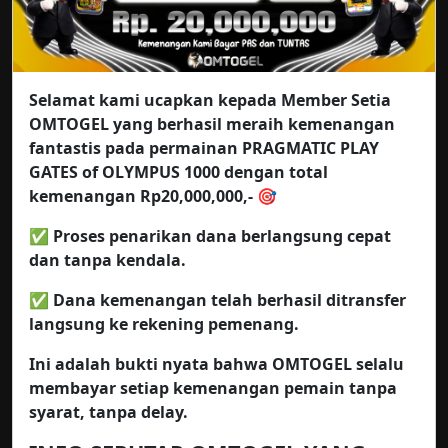
Selamat kami ucapkan kepada Member Setia
OMTOGEL yang berhasil meraih kemenangan
fantastis pada permainan PRAGMATIC PLAY
GATES of OLYMPUS 1000 dengan total
kemenangan Rp20,000,000,- 🎯
✅ Proses penarikan dana berlangsung cepat
dan tanpa kendala.
✅ Dana kemenangan telah berhasil ditransfer
langsung ke rekening pemenang.
Ini adalah bukti nyata bahwa OMTOGEL selalu
membayar setiap kemenangan pemain tanpa
syarat, tanpa delay.