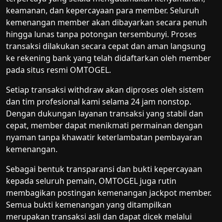
keamanan, dan kepercayaan para member. Seluruh
kemenangan member akan dibayarkan secara penuh
hingga lunas tanpa potongan tersembunyi. Proses
transaksi dilakukan secara cepat dan aman langsung
ke rekening bank yang telah didaftarkan oleh member
pada situs resmi OMTOGEL.
Setiap transaksi withdraw akan diproses oleh sistem
dan tim profesional kami selama 24 jam nonstop.
Dengan dukungan layanan transaksi yang stabil dan
cepat, member dapat menikmati permainan dengan
nyaman tanpa khawatir keterlambatan pembayaran
kemenangan.
Sebagai bentuk transparansi dan bukti kepercayaan
kepada seluruh pemain, OMTOGEL juga rutin
membagikan postingan kemenangan jackpot member.
Semua bukti kemenangan yang ditampilkan
merupakan transaksi asli dan dapat dicek melalui