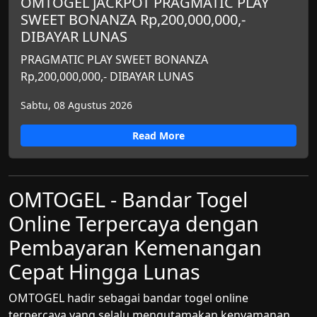
OMTOGEL JACKPOT PRAGMATIC PLAY
SWEET BONANZA Rp,200,000,000,-
DIBAYAR LUNAS
PRAGMATIC PLAY SWEET BONANZA
Rp,200,000,000,- DIBAYAR LUNAS
Sabtu, 08 Agustus 2026
Read More
OMTOGEL - Bandar Togel
Online Terpercaya dengan
Pembayaran Kemenangan
Cepat Hingga Lunas
OMTOGEL hadir sebagai bandar togel online
terpercaya yang selalu mengutamakan kenyamanan,