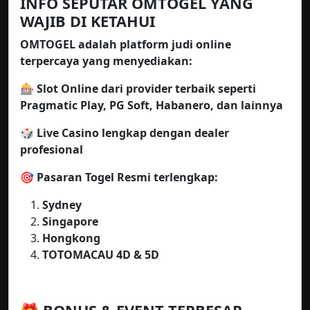
INFO SEPUTAR OMTOGEL YANG
WAJIB DI KETAHUI
OMTOGEL adalah platform judi online
terpercaya yang menyediakan:
🎰 Slot Online dari provider terbaik seperti
Pragmatic Play, PG Soft, Habanero, dan lainnya
🎲 Live Casino lengkap dengan dealer
profesional
🎯 Pasaran Togel Resmi terlengkap:
Sydney
Singapore
Hongkong
TOTOMACAU 4D & 5D