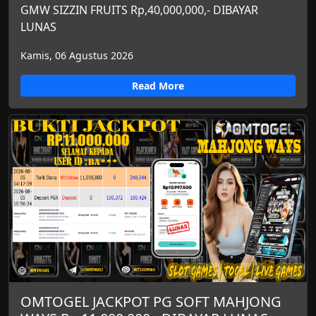
GMW SIZZIN FRUITS Rp,40,000,000,- DIBAYAR
LUNAS
Kamis, 06 Agustus 2026
Read More
OMTOGEL JACKPOT PG SOFT MAHJONG