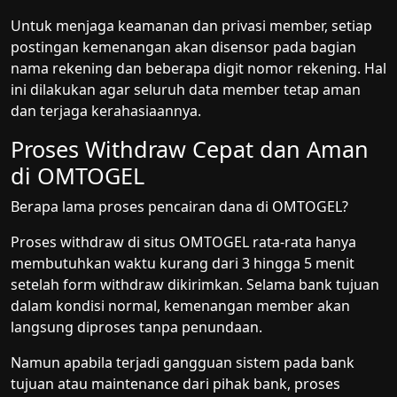
Untuk menjaga keamanan dan privasi member, setiap
postingan kemenangan akan disensor pada bagian
nama rekening dan beberapa digit nomor rekening. Hal
ini dilakukan agar seluruh data member tetap aman
dan terjaga kerahasiaannya.
Proses Withdraw Cepat dan Aman
di OMTOGEL
Berapa lama proses pencairan dana di OMTOGEL?
Proses withdraw di situs OMTOGEL rata-rata hanya
membutuhkan waktu kurang dari 3 hingga 5 menit
setelah form withdraw dikirimkan. Selama bank tujuan
dalam kondisi normal, kemenangan member akan
langsung diproses tanpa penundaan.
Namun apabila terjadi gangguan sistem pada bank
tujuan atau maintenance dari pihak bank, proses