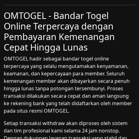
OMTOGEL - Bandar Togel
Online Terpercaya dengan
Pembayaran Kemenangan
Cepat Hingga Lunas
OMTOGEL hadir sebagai bandar togel online
terpercaya yang selalu mengutamakan kenyamanan,
keamanan, dan kepercayaan para member. Seluruh
kemenangan member akan dibayarkan secara penuh
hingga lunas tanpa potongan tersembunyi. Proses
transaksi dilakukan secara cepat dan aman langsung
ke rekening bank yang telah didaftarkan oleh member
pada situs resmi OMTOGEL.
Setiap transaksi withdraw akan diproses oleh sistem
dan tim profesional kami selama 24 jam nonstop.
Dengan dukungan layanan transaksi yang stabil dan