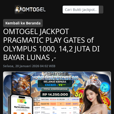
Kembali ke Beranda
OMTOGEL JACKPOT
PRAGMATIC PLAY GATES of
OLYMPUS 1000, 14,2 JUTA DI
BAYAR LUNAS ,-
Selasa, 20 Januari 2026 04:02 WIB