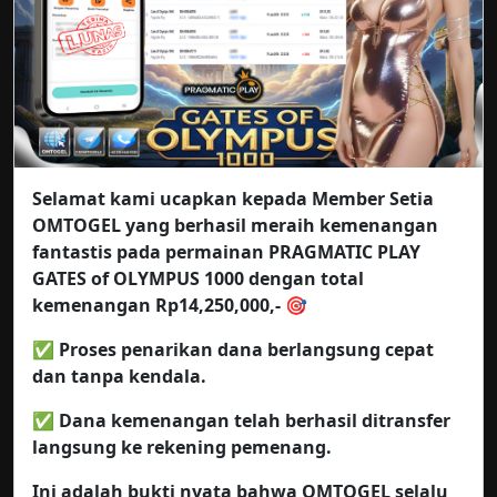
Selamat kami ucapkan kepada Member Setia
OMTOGEL yang berhasil meraih kemenangan
fantastis pada permainan PRAGMATIC PLAY
GATES of OLYMPUS 1000 dengan total
kemenangan Rp14,250,000,- 🎯
✅ Proses penarikan dana berlangsung cepat
dan tanpa kendala.
✅ Dana kemenangan telah berhasil ditransfer
langsung ke rekening pemenang.
Ini adalah bukti nyata bahwa OMTOGEL selalu