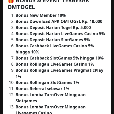
🎁 BONUS & EVENT TERBESAR
OMTOGEL
Bonus New Member 10%
Bonus Download APK OMTOGEL Rp. 10.000
Bonus Deposit Harian Togel Rp. 5.000
Bonus Deposit Harian LiveGames Casino 5%
Bonus Deposit Harian SlotGames 5%
Bonus Cashback LiveGames Casino 5%
hingga 10%
Bonus Cashback SlotGames 5% hingga 10%
Bonus Rollingan LiveGames Casino 1%
Bonus Rollingan LiveGames PragmaticPlay
1%
Bonus Rollingan SlotGames 1%
Bonus Referral sebesar 1%
Bonus Lomba TurnOver Mingguan
Slotgames
Bonus Lomba TurnOver Mingguan
Livegames Casino