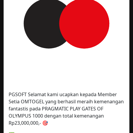
PGSOFT Selamat kami ucapkan kepada Member
Setia OMTOGEL yang berhasil meraih kemenangan
fantastis pada PRAGMATIC PLAY GATES OF
OLYMPUS 1000 dengan total kemenangan
Rp23,000,000,- 🎯