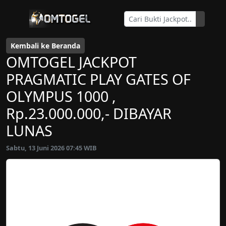
Kembali ke Beranda
OMTOGEL JACKPOT
PRAGMATIC PLAY GATES OF
OLYMPUS 1000 ,
Rp.23.000.000,- DIBAYAR
LUNAS
Sabtu, 13 Juni 2026 07:45 WIB