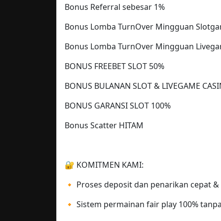
Bonus Referral sebesar 1%
Bonus Lomba TurnOver Mingguan Slotg
Bonus Lomba TurnOver Mingguan Livega
BONUS FREEBET SLOT 50%
BONUS BULANAN SLOT & LIVEGAME CAS
BONUS GARANSI SLOT 100%
Bonus Scatter HITAM
🔐 KOMITMEN KAMI:
🔸 Proses deposit dan penarikan cepat 
🔸 Sistem permainan fair play 100% tanp