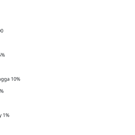
00
5%
ngga 10%
0%
y 1%