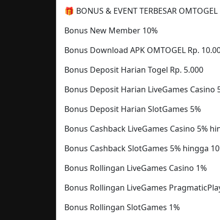
🎁 BONUS & EVENT TERBESAR OMTOGEL
Bonus New Member 10%
Bonus Download APK OMTOGEL Rp. 10.0
Bonus Deposit Harian Togel Rp. 5.000
Bonus Deposit Harian LiveGames Casino 
Bonus Deposit Harian SlotGames 5%
Bonus Cashback LiveGames Casino 5% hi
Bonus Cashback SlotGames 5% hingga 1
Bonus Rollingan LiveGames Casino 1%
Bonus Rollingan LiveGames PragmaticPla
Bonus Rollingan SlotGames 1%