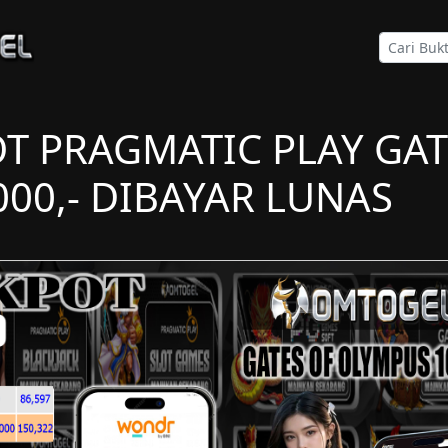
T PRAGMATIC PLAY GA
.000,- DIBAYAR LUNAS