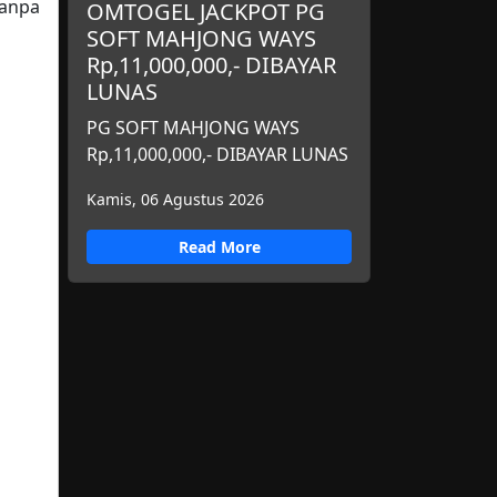
tanpa
OMTOGEL JACKPOT PG
SOFT MAHJONG WAYS
Rp,11,000,000,- DIBAYAR
LUNAS
PG SOFT MAHJONG WAYS
Rp,11,000,000,- DIBAYAR LUNAS
Kamis, 06 Agustus 2026
Read More