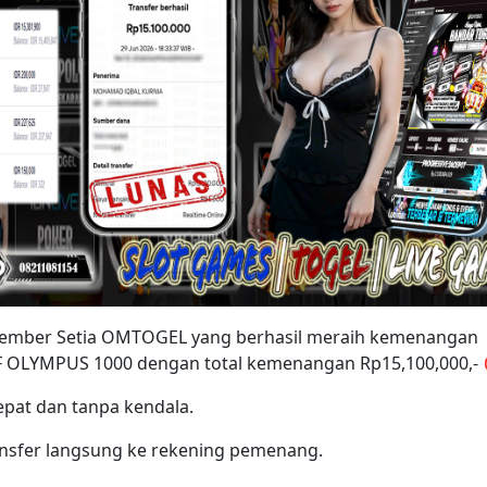
ember Setia OMTOGEL yang berhasil meraih kemenangan
F OLYMPUS 1000 dengan total kemenangan Rp15,100,000,- 
pat dan tanpa kendala.
nsfer langsung ke rekening pemenang.