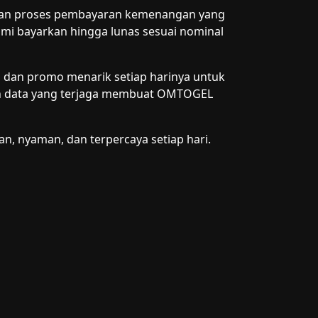
engan proses pembayaran kemenangan yang
mi bayarkan hingga lunas sesuai nominal
 dan promo menarik setiap harinya untuk
nan data yang terjaga membuat OMTOGEL
, nyaman, dan terpercaya setiap hari.