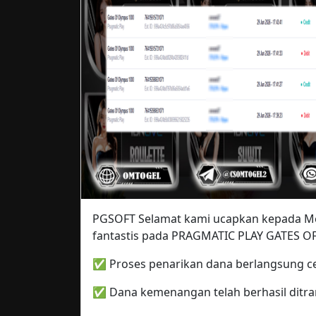
PGSOFT Selamat kami ucapkan kepada M
fantastis pada PRAGMATIC PLAY GATES O
✅ Proses penarikan dana berlangsung ce
✅ Dana kemenangan telah berhasil ditra