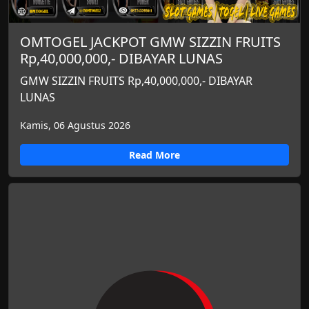
OMTOGEL JACKPOT GMW SIZZIN FRUITS
Rp,40,000,000,- DIBAYAR LUNAS
GMW SIZZIN FRUITS Rp,40,000,000,- DIBAYAR
LUNAS
Kamis, 06 Agustus 2026
Read More