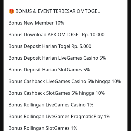
🎁 BONUS & EVENT TERBESAR OMTOGEL
Bonus New Member 10%
Bonus Download APK OMTOGEL Rp. 10.000
Bonus Deposit Harian Togel Rp. 5.000
Bonus Deposit Harian LiveGames Casino 5%
Bonus Deposit Harian SlotGames 5%
Bonus Cashback LiveGames Casino 5% hingga 10%
Bonus Cashback SlotGames 5% hingga 10%
Bonus Rollingan LiveGames Casino 1%
Bonus Rollingan LiveGames PragmaticPlay 1%
Bonus Rollingan SlotGames 1%