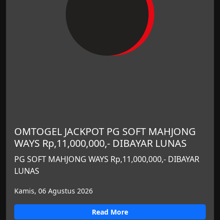
OMTOGEL JACKPOT PG SOFT MAHJONG
WAYS Rp,11,000,000,- DIBAYAR LUNAS
PG SOFT MAHJONG WAYS Rp,11,000,000,- DIBAYAR
LUNAS
Kamis, 06 Agustus 2026
Read More