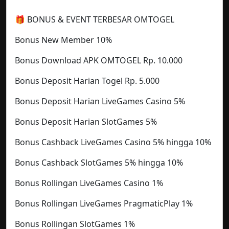
🎁 BONUS & EVENT TERBESAR OMTOGEL
Bonus New Member 10%
Bonus Download APK OMTOGEL Rp. 10.000
Bonus Deposit Harian Togel Rp. 5.000
Bonus Deposit Harian LiveGames Casino 5%
Bonus Deposit Harian SlotGames 5%
Bonus Cashback LiveGames Casino 5% hingga 10%
Bonus Cashback SlotGames 5% hingga 10%
Bonus Rollingan LiveGames Casino 1%
Bonus Rollingan LiveGames PragmaticPlay 1%
Bonus Rollingan SlotGames 1%