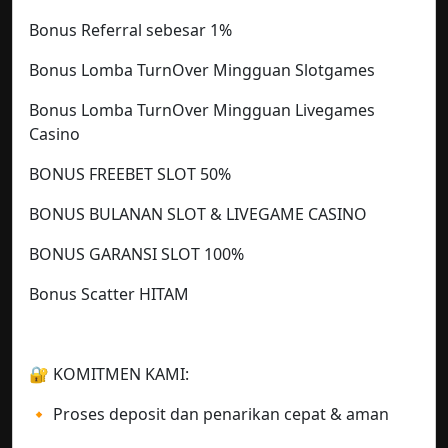
Bonus Referral sebesar 1%
Bonus Lomba TurnOver Mingguan Slotgames
Bonus Lomba TurnOver Mingguan Livegames
Casino
BONUS FREEBET SLOT 50%
BONUS BULANAN SLOT & LIVEGAME CASINO
BONUS GARANSI SLOT 100%
Bonus Scatter HITAM
🔐 KOMITMEN KAMI:
🔸 Proses deposit dan penarikan cepat & aman