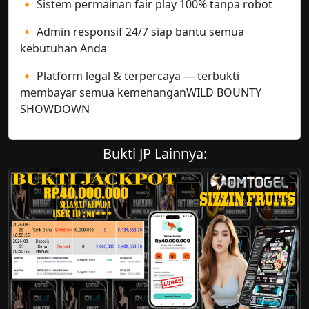
🔸 Sistem permainan fair play 100% tanpa robot
🔸 Admin responsif 24/7 siap bantu semua
kebutuhan Anda
🔸 Platform legal & terpercaya — terbukti
membayar semua kemenanganWILD BOUNTY
SHOWDOWN
Bukti JP Lainnya: