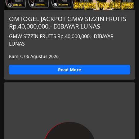
OMTOGEL JACKPOT GMW SIZZIN FRUITS
Rp,40,000,000,- DIBAYAR LUNAS
GMW SIZZIN FRUITS Rp,40,000,000,- DIBAYAR
LUNAS
Kamis, 06 Agustus 2026
Read More