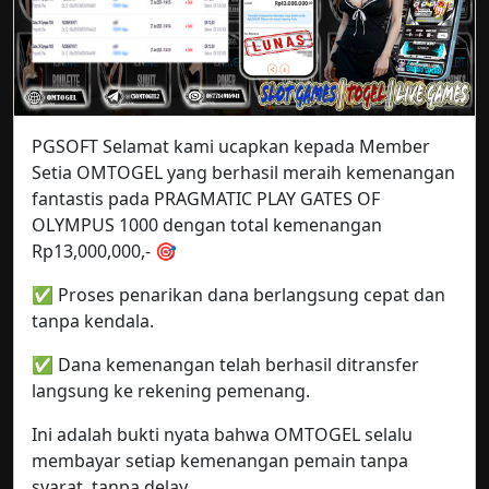
PGSOFT Selamat kami ucapkan kepada Member
Setia OMTOGEL yang berhasil meraih kemenangan
fantastis pada PRAGMATIC PLAY GATES OF
OLYMPUS 1000 dengan total kemenangan
Rp13,000,000,- 🎯
✅ Proses penarikan dana berlangsung cepat dan
tanpa kendala.
✅ Dana kemenangan telah berhasil ditransfer
langsung ke rekening pemenang.
Ini adalah bukti nyata bahwa OMTOGEL selalu
membayar setiap kemenangan pemain tanpa
syarat, tanpa delay.