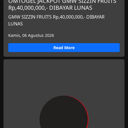
OMTOGEL JACKPOT GMW SIZZIN FRUITS
Rp,40,000,000,- DIBAYAR LUNAS
GMW SIZZIN FRUITS Rp,40,000,000,- DIBAYAR
LUNAS
Kamis, 06 Agustus 2026
Read More