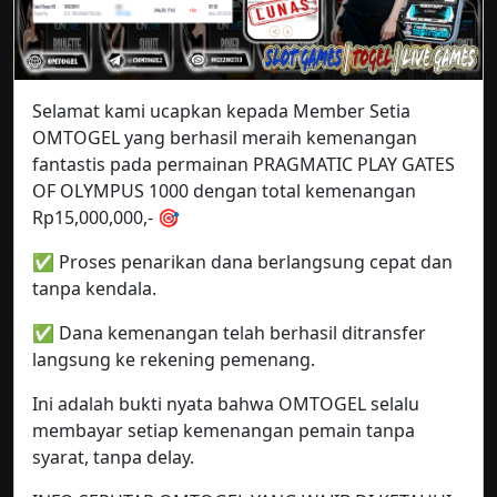
Selamat kami ucapkan kepada Member Setia
OMTOGEL yang berhasil meraih kemenangan
fantastis pada permainan PRAGMATIC PLAY GATES
OF OLYMPUS 1000 dengan total kemenangan
Rp15,000,000,- 🎯
✅ Proses penarikan dana berlangsung cepat dan
tanpa kendala.
✅ Dana kemenangan telah berhasil ditransfer
langsung ke rekening pemenang.
Ini adalah bukti nyata bahwa OMTOGEL selalu
membayar setiap kemenangan pemain tanpa
syarat, tanpa delay.