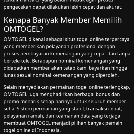
pengecekan dapat dilakukan lebih cepat dan akurat.
Kenapa Banyak Member Memilih
OMTOGEL?
OMTOGEL dikenal sebagai situs togel online terpercaya
yang memberikan pelayanan profesional dengan
proses pembayaran kemenangan yang cepat dan tanpa
bertele-tele. Berapapun nominal kemenangan yang
didapatkan member akan tetap kami bayarkan hingga
lunas sesuai nominal kemenangan yang diperoleh.
Selain menyediakan permainan togel online terlengkap,
OMTOGEL juga menghadirkan berbagai bonus dan
promo menarik setiap harinya untuk seluruh member
setia. Sistem permainan yang stabil, transaksi cepat,
pelayanan ramah, dan keamanan data yang terjaga
membuat OMTOGEL menjadi pilihan banyak pemain
togel online di Indonesia.