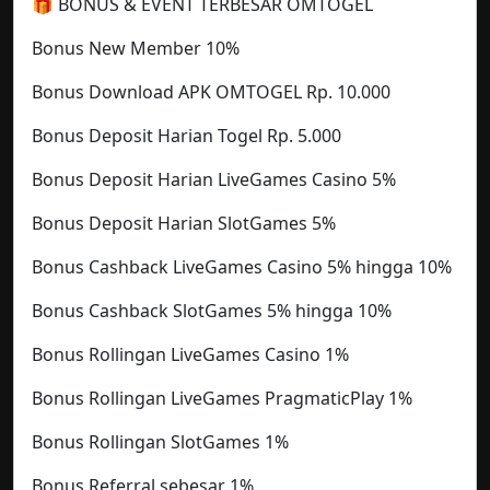
🎁 BONUS & EVENT TERBESAR OMTOGEL
Bonus New Member 10%
Bonus Download APK OMTOGEL Rp. 10.000
Bonus Deposit Harian Togel Rp. 5.000
Bonus Deposit Harian LiveGames Casino 5%
Bonus Deposit Harian SlotGames 5%
Bonus Cashback LiveGames Casino 5% hingga 10%
Bonus Cashback SlotGames 5% hingga 10%
Bonus Rollingan LiveGames Casino 1%
Bonus Rollingan LiveGames PragmaticPlay 1%
Bonus Rollingan SlotGames 1%
Bonus Referral sebesar 1%