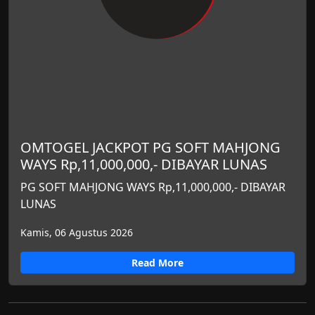
OMTOGEL JACKPOT PG SOFT MAHJONG
WAYS Rp,11,000,000,- DIBAYAR LUNAS
PG SOFT MAHJONG WAYS Rp,11,000,000,- DIBAYAR
LUNAS
Kamis, 06 Agustus 2026
Read More