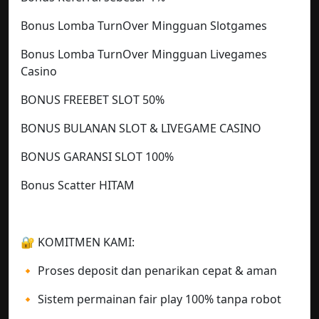
Bonus Lomba TurnOver Mingguan Slotgames
Bonus Lomba TurnOver Mingguan Livegames
Casino
BONUS FREEBET SLOT 50%
BONUS BULANAN SLOT & LIVEGAME CASINO
BONUS GARANSI SLOT 100%
Bonus Scatter HITAM
🔐 KOMITMEN KAMI:
🔸 Proses deposit dan penarikan cepat & aman
🔸 Sistem permainan fair play 100% tanpa robot