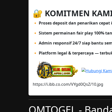
🔐 KOMITMEN KAMI
🔸 Proses deposit dan penarikan cepat
🔸 Sistem permainan fair play 100% ta
🔸 Admin responsif 24/7 siap bantu s
🔸 Platform legal & terpercaya — te
https://i.ibb.co.com/VYgd0QsZ/10.jpg
OMTOGEL - Bandar