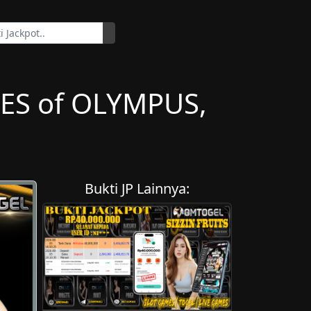
ES of OLYMPUS,
Bukti JP Lainnya: