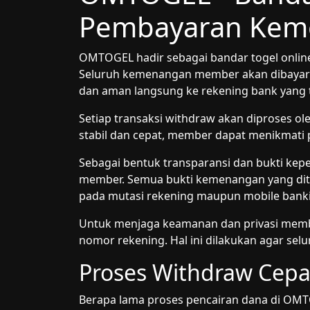
Pembayaran Keme
OMTOGEL hadir sebagai bandar togel onli
Seluruh kemenangan member akan dibayarka
dan aman langsung ke rekening bank yang 
Setiap transaksi withdraw akan diproses o
stabil dan cepat, member dapat menikmat
Sebagai bentuk transparansi dan bukti ke
member. Semua bukti kemenangan yang ditam
pada mutasi rekening maupun mobile bank
Untuk menjaga keamanan dan privasi membe
nomor rekening. Hal ini dilakukan agar se
Proses Withdraw Cep
Berapa lama proses pencairan dana di OM