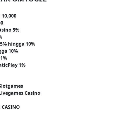
 10.000
00
asino 5%
%
 5% hingga 10%
gga 10%
 1%
ticPlay 1%
Slotgames
Livegames Casino
 CASINO