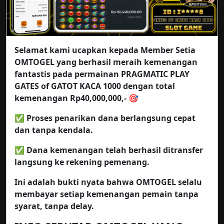
Selamat kami ucapkan kepada Member Setia
OMTOGEL yang berhasil meraih kemenangan
fantastis pada permainan PRAGMATIC PLAY
GATES of GATOT KACA 1000 dengan total
kemenangan Rp40,000,000,- 🎯
✅ Proses penarikan dana berlangsung cepat
dan tanpa kendala.
✅ Dana kemenangan telah berhasil ditransfer
langsung ke rekening pemenang.
Ini adalah bukti nyata bahwa OMTOGEL selalu
membayar setiap kemenangan pemain tanpa
syarat, tanpa delay.