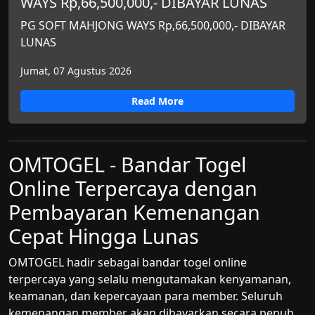
WAYS Rp,66,500,000,- DIBAYAR LUNAS
PG SOFT MAHJONG WAYS Rp,66,500,000,- DIBAYAR
LUNAS
Jumat, 07 Agustus 2026
Read More
OMTOGEL - Bandar Togel
Online Terpercaya dengan
Pembayaran Kemenangan
Cepat Hingga Lunas
OMTOGEL hadir sebagai bandar togel online
terpercaya yang selalu mengutamakan kenyamanan,
keamanan, dan kepercayaan para member. Seluruh
kemenangan member akan dibayarkan secara penuh