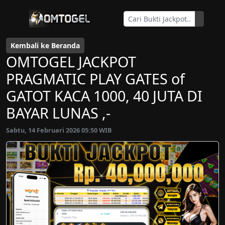
Kembali ke Beranda
OMTOGEL JACKPOT
PRAGMATIC PLAY GATES of
GATOT KACA 1000, 40 JUTA DI
BAYAR LUNAS ,-
Sabtu, 14 Februari 2026 05:50 WIB