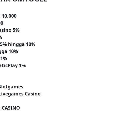
 10.000
00
asino 5%
%
 5% hingga 10%
gga 10%
 1%
ticPlay 1%
Slotgames
Livegames Casino
 CASINO