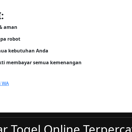
:
 & aman
npa robot
emua kebutuhan Anda
rbukti membayar semua kemenangan
 Togel Online Terperc