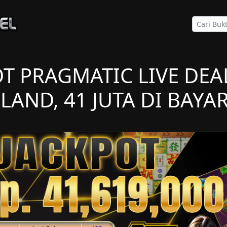
T PRAGMATIC LIVE DEA
ND, 41 JUTA DI BAYAR