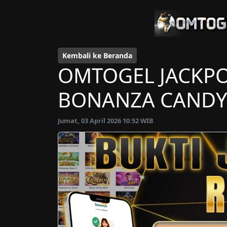
Kembali ke Beranda
OMTOGEL JACKPO
BONANZA CANDYLA
Jumat, 03 April 2026 10:52 WIB