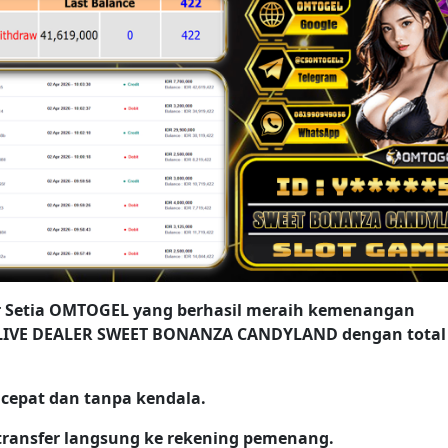
 Setia OMTOGEL yang berhasil meraih kemenangan
 LIVE DEALER SWEET BONANZA CANDYLAND dengan total
cepat dan tanpa kendala.
ransfer langsung ke rekening pemenang.