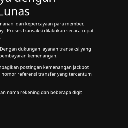
Lunas
manan, dan kepercayaan para member.
 Proses transaksi dilakukan secara cepat
.
. Dengan dukungan layanan transaksi yang
n pembayaran kemenangan.
embagikan postingan kemenangan jackpot
 nomor referensi transfer yang tercantum
an nama rekening dan beberapa digit