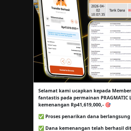
Selamat kami ucapkan kepada Member
fantastis pada permainan PRAGMATIC
kemenangan Rp41,619,000,- 🎯
✅ Proses penarikan dana berlangsung 
✅ Dana kemenangan telah berhasil dit