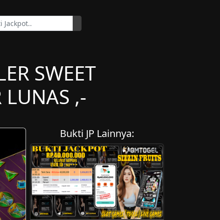
LER SWEET
 LUNAS ,-
Bukti JP Lainnya: