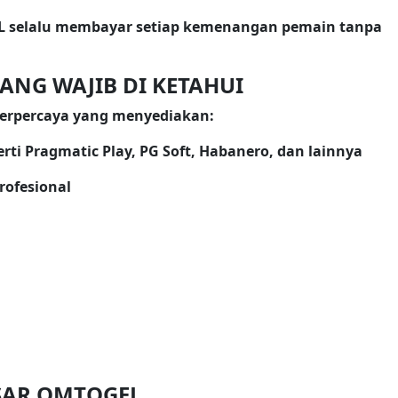
L selalu membayar setiap kemenangan pemain tanpa
ANG WAJIB DI KETAHUI
terpercaya yang menyediakan:
perti Pragmatic Play, PG Soft, Habanero, dan lainnya
rofesional
ESAR OMTOGEL