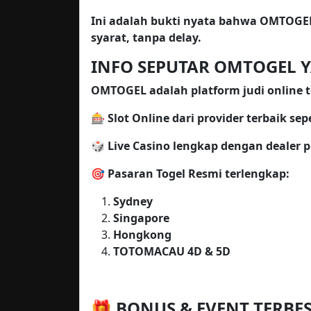
Ini adalah bukti nyata bahwa OMTOGE
syarat, tanpa delay.
INFO SEPUTAR OMTOGEL Y
OMTOGEL adalah platform judi online 
🎰 Slot Online dari provider terbaik se
🎲 Live Casino lengkap dengan dealer p
🎯 Pasaran Togel Resmi terlengkap:
Sydney
Singapore
Hongkong
TOTOMACAU 4D & 5D
🎁 BONUS & EVENT TERB