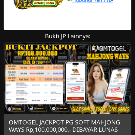
Bukti JP Lainnya:
OMTOGEL JACKPOT PG SOFT MAHJONG
WAYS Rp,100,000,000,- DIBAYAR LUNAS