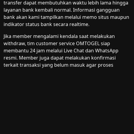
transfer dapat membutuhkan waktu lebih lama hingga
layanan bank kembali normal. Informasi gangguan
bank akan kami tampilkan melalui memo situs maupun
indikator status bank secara realtime.
Jika member mengalami kendala saat melakukan
withdraw, tim customer service OMTOGEL siap
membantu 24 jam melalui Live Chat dan WhatsApp
resmi. Member juga dapat melakukan konfirmasi
terkait transaksi yang belum masuk agar proses
pengecekan dapat dilakukan lebih cepat dan akurat.
Kenapa Banyak Member Memilih
OMTOGEL?
OMTOGEL dikenal sebagai situs togel online terpercaya
yang memberikan pelayanan profesional dengan
proses pembayaran kemenangan yang cepat dan tanpa
bertele-tele. Berapapun nominal kemenangan yang
didapatkan member akan tetap kami bayarkan hingga