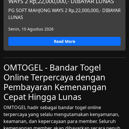
WAYS 2 Rp,22,000,000,- DIBAYAR LUNAS
PG SOFT MAHJONG WAYS 2 Rp,22,000,000,- DIBAYAR
LUNAS
Senin, 10 Agustus 2026
Read More
OMTOGEL - Bandar Togel
Online Terpercaya dengan
Pembayaran Kemenangan
Cepat Hingga Lunas
OMTOGEL hadir sebagai bandar togel online
terpercaya yang selalu mengutamakan kenyamanan,
keamanan, dan kepercayaan para member. Seluruh
kemenangan member akan dibayarkan secara penuh