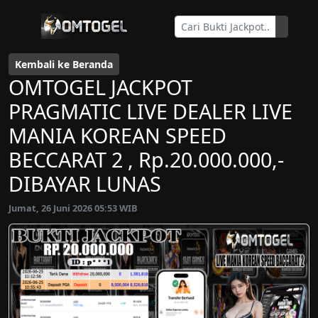
Kembali ke Beranda
OMTOGEL JACKPOT
PRAGMATIC LIVE DEALER LIVE
MANIA KOREAN SPEED
BECCARAT 2 , Rp.20.000.000,-
DIBAYAR LUNAS
Jumat, 26 Juni 2026 05:53 WIB