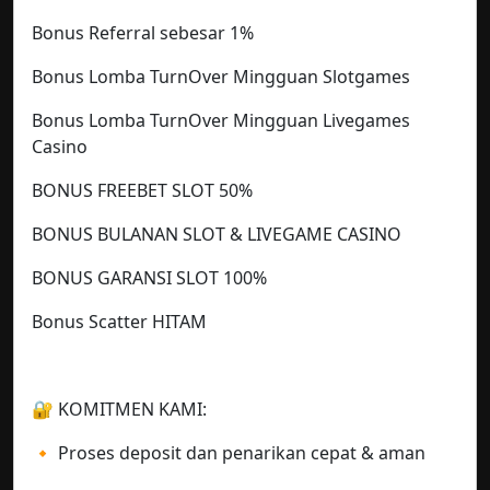
Bonus Referral sebesar 1%
Bonus Lomba TurnOver Mingguan Slotgames
Bonus Lomba TurnOver Mingguan Livegames
Casino
BONUS FREEBET SLOT 50%
BONUS BULANAN SLOT & LIVEGAME CASINO
BONUS GARANSI SLOT 100%
Bonus Scatter HITAM
🔐 KOMITMEN KAMI:
🔸 Proses deposit dan penarikan cepat & aman