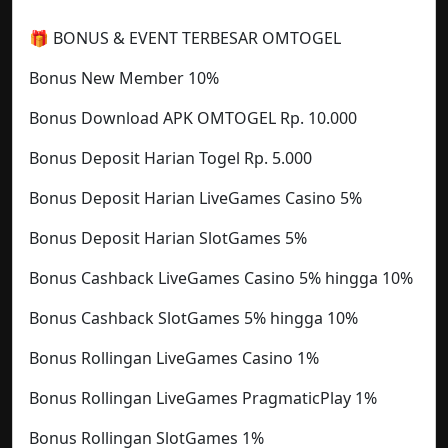
🎁 BONUS & EVENT TERBESAR OMTOGEL
Bonus New Member 10%
Bonus Download APK OMTOGEL Rp. 10.000
Bonus Deposit Harian Togel Rp. 5.000
Bonus Deposit Harian LiveGames Casino 5%
Bonus Deposit Harian SlotGames 5%
Bonus Cashback LiveGames Casino 5% hingga 10%
Bonus Cashback SlotGames 5% hingga 10%
Bonus Rollingan LiveGames Casino 1%
Bonus Rollingan LiveGames PragmaticPlay 1%
Bonus Rollingan SlotGames 1%