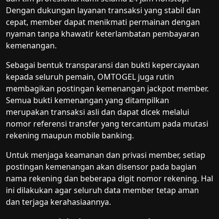
Dengan dukungan layanan transaksi yang stabil dan
cepat, member dapat menikmati permainan dengan
nyaman tanpa khawatir keterlambatan pembayaran
kemenangan.
Sebagai bentuk transparansi dan bukti kepercayaan
kepada seluruh pemain, OMTOGEL juga rutin
membagikan postingan kemenangan jackpot member.
Semua bukti kemenangan yang ditampilkan
merupakan transaksi asli dan dapat dicek melalui
nomor referensi transfer yang tercantum pada mutasi
rekening maupun mobile banking.
Untuk menjaga keamanan dan privasi member, setiap
postingan kemenangan akan disensor pada bagian
nama rekening dan beberapa digit nomor rekening. Hal
ini dilakukan agar seluruh data member tetap aman
dan terjaga kerahasiaannya.