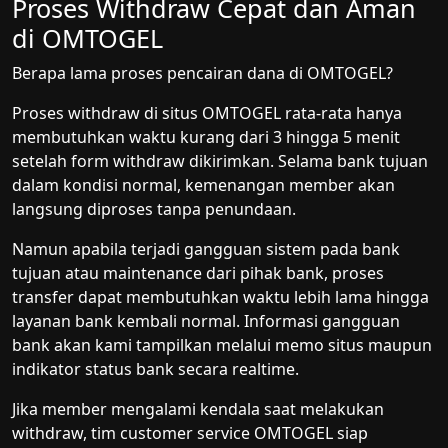
Proses Withdraw Cepat dan Aman
di OMTOGEL
Berapa lama proses pencairan dana di OMTOGEL?
Proses withdraw di situs OMTOGEL rata-rata hanya
membutuhkan waktu kurang dari 3 hingga 5 menit
setelah form withdraw dikirimkan. Selama bank tujuan
dalam kondisi normal, kemenangan member akan
langsung diproses tanpa penundaan.
Namun apabila terjadi gangguan sistem pada bank
tujuan atau maintenance dari pihak bank, proses
transfer dapat membutuhkan waktu lebih lama hingga
layanan bank kembali normal. Informasi gangguan
bank akan kami tampilkan melalui memo situs maupun
indikator status bank secara realtime.
Jika member mengalami kendala saat melakukan
withdraw, tim customer service OMTOGEL siap