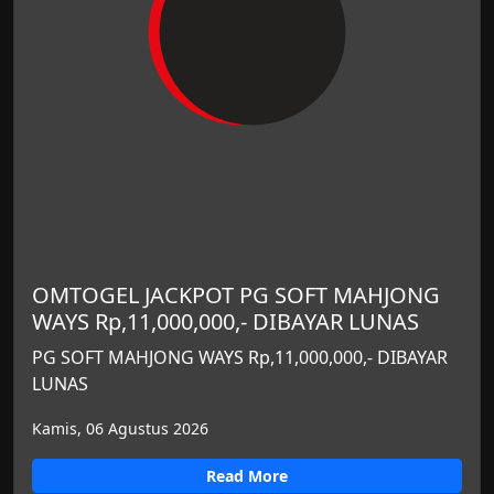
OMTOGEL JACKPOT PG SOFT MAHJONG
WAYS Rp,11,000,000,- DIBAYAR LUNAS
PG SOFT MAHJONG WAYS Rp,11,000,000,- DIBAYAR
LUNAS
Kamis, 06 Agustus 2026
Read More