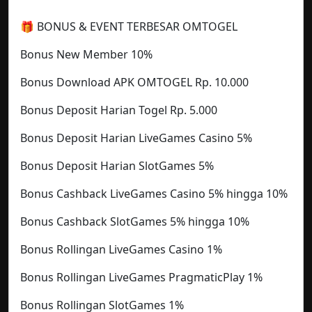
🎁 BONUS & EVENT TERBESAR OMTOGEL
Bonus New Member 10%
Bonus Download APK OMTOGEL Rp. 10.000
Bonus Deposit Harian Togel Rp. 5.000
Bonus Deposit Harian LiveGames Casino 5%
Bonus Deposit Harian SlotGames 5%
Bonus Cashback LiveGames Casino 5% hingga 10%
Bonus Cashback SlotGames 5% hingga 10%
Bonus Rollingan LiveGames Casino 1%
Bonus Rollingan LiveGames PragmaticPlay 1%
Bonus Rollingan SlotGames 1%