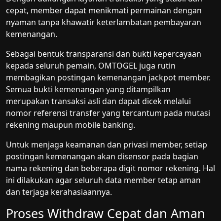
cepat, member dapat menikmati permainan dengan
nyaman tanpa khawatir keterlambatan pembayaran
kemenangan.
Sebagai bentuk transparansi dan bukti kepercayaan
kepada seluruh pemain, OMTOGEL juga rutin
membagikan postingan kemenangan jackpot member.
Semua bukti kemenangan yang ditampilkan
merupakan transaksi asli dan dapat dicek melalui
nomor referensi transfer yang tercantum pada mutasi
rekening maupun mobile banking.
Untuk menjaga keamanan dan privasi member, setiap
postingan kemenangan akan disensor pada bagian
nama rekening dan beberapa digit nomor rekening. Hal
ini dilakukan agar seluruh data member tetap aman
dan terjaga kerahasiaannya.
Proses Withdraw Cepat dan Aman