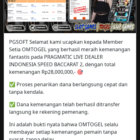
PGSOFT Selamat kami ucapkan kepada Member
Setia OMTOGEL yang berhasil meraih kemenangan
fantastis pada PRAGMATIC LIVE DEALER
INDONESIA SPEED BACCARAT 2, dengan total
kemenangan Rp28,000,000,- 🎯
✅ Proses penarikan dana berlangsung cepat dan
tanpa kendala.
✅ Dana kemenangan telah berhasil ditransfer
langsung ke rekening pemenang.
Ini adalah bukti nyata bahwa OMTOGEL selalu
membayar setiap kemenangan pemain tanpa
syarat, tanpa delay.