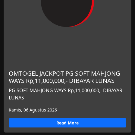
OMTOGEL JACKPOT PG SOFT MAHJONG
WAYS Rp,11,000,000,- DIBAYAR LUNAS
PG SOFT MAHJONG WAYS Rp,11,000,000,- DIBAYAR
LUNAS
Kamis, 06 Agustus 2026
Read More