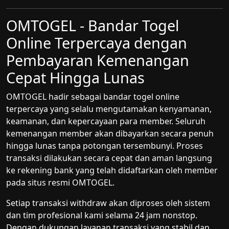
OMTOGEL - Bandar Togel
Online Terpercaya dengan
Pembayaran Kemenangan
Cepat Hingga Lunas
OMTOGEL hadir sebagai bandar togel online
terpercaya yang selalu mengutamakan kenyamanan,
keamanan, dan kepercayaan para member. Seluruh
kemenangan member akan dibayarkan secara penuh
hingga lunas tanpa potongan tersembunyi. Proses
transaksi dilakukan secara cepat dan aman langsung
ke rekening bank yang telah didaftarkan oleh member
pada situs resmi OMTOGEL.
Setiap transaksi withdraw akan diproses oleh sistem
dan tim profesional kami selama 24 jam nonstop.
Dengan dukungan layanan transaksi yang stabil dan