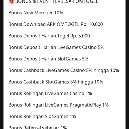
🎁 BONUS & EVENT TERBESAR OMTOGEL
Bonus New Member 10%
Bonus Download APK OMTOGEL Rp. 10.000
Bonus Deposit Harian Togel Rp. 5.000
Bonus Deposit Harian LiveGames Casino 5%
Bonus Deposit Harian SlotGames 5%
Bonus Cashback LiveGames Casino 5% hingga 10%
Bonus Cashback SlotGames 5% hingga 10%
Bonus Rollingan LiveGames Casino 1%
Bonus Rollingan LiveGames PragmaticPlay 1%
Bonus Rollingan SlotGames 1%
Bonus Referral sebesar 1%