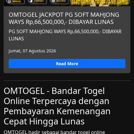
OMTOGEL JACKPOT PG SOFT MAHJONG
WAYS Rp,66,500,000,- DIBAYAR LUNAS
PG SOFT MAHJONG WAYS Rp,66,500,000,- DIBAYAR
LUNAS
Jumat, 07 Agustus 2026
Read More
OMTOGEL - Bandar Togel
Online Terpercaya dengan
Pembayaran Kemenangan
Cepat Hingga Lunas
OMTOGEL hadir sebagai bandar togel online