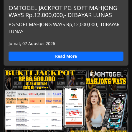
OMTOGEL JACKPOT PG SOFT MAHJONG
WAYS Rp,12,000,000,- DIBAYAR LUNAS
PG SOFT MAHJONG WAYS Rp,12,000,000,- DIBAYAR
LUNAS
Jumat, 07 Agustus 2026
Read More