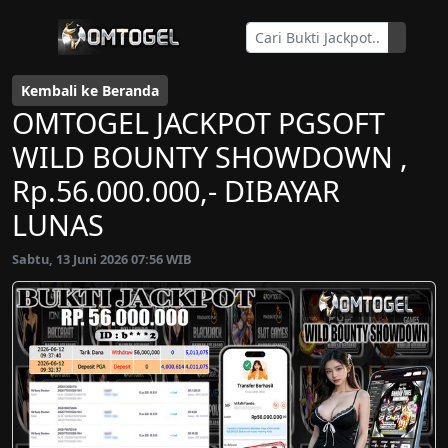
Kembali ke Beranda
OMTOGEL JACKPOT PGSOFT
WILD BOUNTY SHOWDOWN ,
Rp.56.000.000,- DIBAYAR
LUNAS
Sabtu, 13 Juni 2026 07:56 WIB