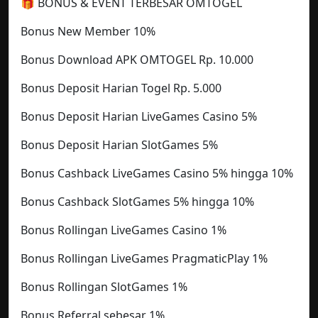
🎁 BONUS & EVENT TERBESAR OMTOGEL
Bonus New Member 10%
Bonus Download APK OMTOGEL Rp. 10.000
Bonus Deposit Harian Togel Rp. 5.000
Bonus Deposit Harian LiveGames Casino 5%
Bonus Deposit Harian SlotGames 5%
Bonus Cashback LiveGames Casino 5% hingga 10%
Bonus Cashback SlotGames 5% hingga 10%
Bonus Rollingan LiveGames Casino 1%
Bonus Rollingan LiveGames PragmaticPlay 1%
Bonus Rollingan SlotGames 1%
Bonus Referral sebesar 1%