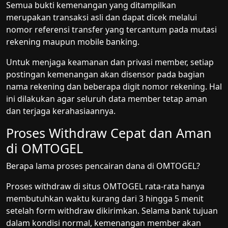
Semua bukti kemenangan yang ditampilkan
merupakan transaksi asli dan dapat dicek melalui
nomor referensi transfer yang tercantum pada mutasi
rekening maupun mobile banking.
Untuk menjaga keamanan dan privasi member, setiap
postingan kemenangan akan disensor pada bagian
nama rekening dan beberapa digit nomor rekening. Hal
ini dilakukan agar seluruh data member tetap aman
dan terjaga kerahasiaannya.
Proses Withdraw Cepat dan Aman
di OMTOGEL
Berapa lama proses pencairan dana di OMTOGEL?
Proses withdraw di situs OMTOGEL rata-rata hanya
membutuhkan waktu kurang dari 3 hingga 5 menit
setelah form withdraw dikirimkan. Selama bank tujuan
dalam kondisi normal, kemenangan member akan