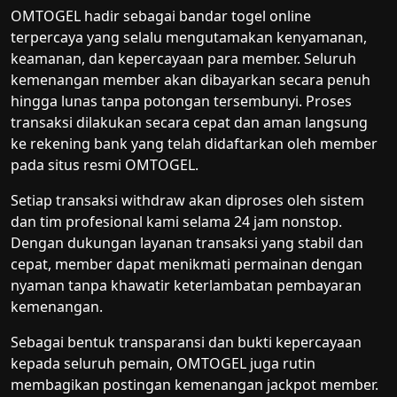
OMTOGEL hadir sebagai bandar togel online
terpercaya yang selalu mengutamakan kenyamanan,
keamanan, dan kepercayaan para member. Seluruh
kemenangan member akan dibayarkan secara penuh
hingga lunas tanpa potongan tersembunyi. Proses
transaksi dilakukan secara cepat dan aman langsung
ke rekening bank yang telah didaftarkan oleh member
pada situs resmi OMTOGEL.
Setiap transaksi withdraw akan diproses oleh sistem
dan tim profesional kami selama 24 jam nonstop.
Dengan dukungan layanan transaksi yang stabil dan
cepat, member dapat menikmati permainan dengan
nyaman tanpa khawatir keterlambatan pembayaran
kemenangan.
Sebagai bentuk transparansi dan bukti kepercayaan
kepada seluruh pemain, OMTOGEL juga rutin
membagikan postingan kemenangan jackpot member.