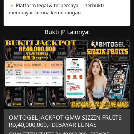
🔸 Platform legal & terpercaya — terbukti
membayar semua kemenangan
Bukti JP Lainnya:
OMTOGEL JACKPOT GMW SIZZIN FRUITS
Rp,40,000,000,- DIBAYAR LUNAS