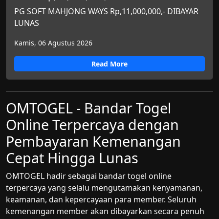
PG SOFT MAHJONG WAYS Rp,11,000,000,- DIBAYAR
LUNAS
Kamis, 06 Agustus 2026
Read More
OMTOGEL - Bandar Togel
Online Terpercaya dengan
Pembayaran Kemenangan
Cepat Hingga Lunas
OMTOGEL hadir sebagai bandar togel online
terpercaya yang selalu mengutamakan kenyamanan,
keamanan, dan kepercayaan para member. Seluruh
kemenangan member akan dibayarkan secara penuh