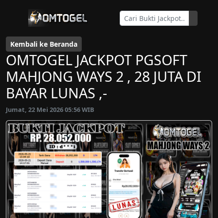
Kembali ke Beranda
OMTOGEL JACKPOT PGSOFT
MAHJONG WAYS 2 , 28 JUTA DI
BAYAR LUNAS ,-
Jumat, 22 Mei 2026 05:56 WIB